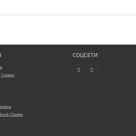
Ы
СОЦСЕТИ
ии
и Сервис
визиты
Koch Chemie