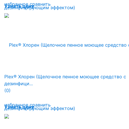
избранное
сравнить
Узнать цену
Plex® Хлорен (Щелочное пенное моющее средство с
дезинфици...
(0)
избранное
сравнить
Узнать цену