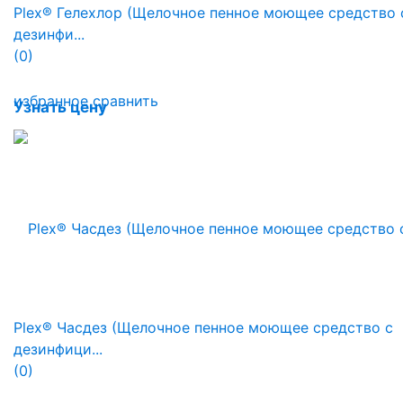
Plex® Гелехлор (Щелочное пенное моющее средство 
дезинфи...
(0)
избранное
сравнить
Узнать цену
Plex® Часдез (Щелочное пенное моющее средство с
дезинфици...
(0)