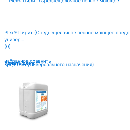
Plex® Пирит (Среднещелочное пенное моющее средс
универ...
(0)
избранное
сравнить
Узнать цену