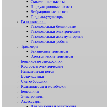
Скважинные насосы
Циркуляционные насосы
Вибрационные насосы
Гидроаккумуляторы
Газонокосилки
Газонокосилки бензиновые
Газонокосилки электрические
Газонокосилки аккумуляторные
Газонокосилки-роботы
Триммеры
Бензиновые триммеры
Электрические триммеры
Бензиновые сенокосилки
Кусторезы электрические
Измельчители веток
Воздуходувки
Снегоуборщики
Культиваторы и мотоблоки
Бензопилы
Электропилы
Аксессуары
Для бензопил и электропил