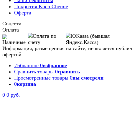
Наши реквизиты
Покрытия Koch Chemie
Оферта
Соцсети
Оплата
Информация, размещенная на сайте, не является публи
офертой
Избранное
0
избранное
Сравнить товары
0
сравнить
Просмотренные товары
0
вы смотрели
0
корзина
0
0 руб.