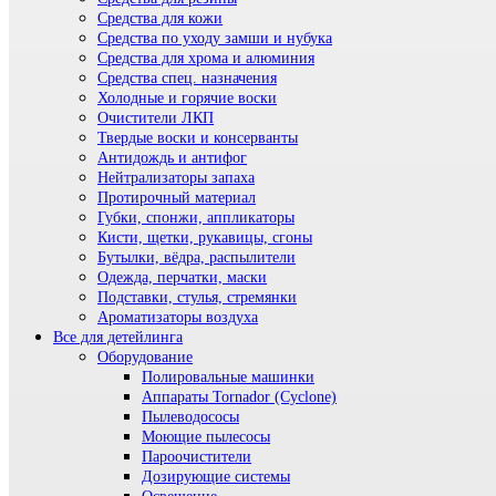
Средства для кожи
Средства по уходу замши и нубука
Средства для хрома и алюминия
Средства спец. назначения
Холодные и горячие воски
Очистители ЛКП
Твердые воски и консерванты
Антидождь и антифог
Нейтрализаторы запаха
Протирочный материал
Губки, спонжи, аппликаторы
Кисти, щетки, рукавицы, сгоны
Бутылки, вёдра, распылители
Одежда, перчатки, маски
Подставки, стулья, стремянки
Ароматизаторы воздуха
Все для детейлинга
Оборудование
Полировальные машинки
Аппараты Tornador (Cyclone)
Пылеводососы
Моющие пылесосы
Пароочистители
Дозирующие системы