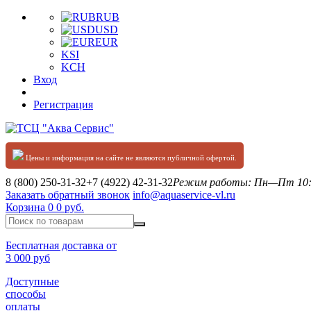
RUB
USD
EUR
KSI
KCH
Вход
Регистрация
Цены и информация на сайте не являются публичной офертой.
8 (800) 250-31-32
+7 (4922) 42-31-32
Режим работы: Пн—Пт 10:0
Заказать обратный звонок
info@aquaservice-vl.ru
Корзина
0
0 руб.
Бесплатная доставка от
3 000 руб
Доступные
способы
оплаты