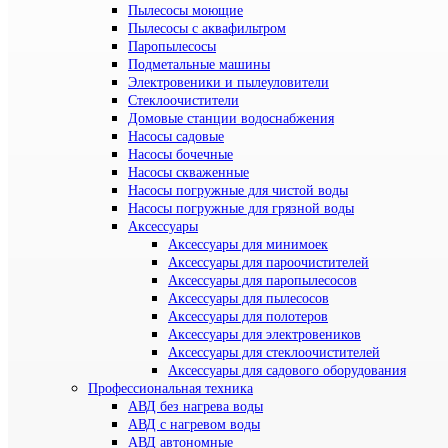
Пылесосы моющие
Пылесосы с аквафильтром
Паропылесосы
Подметальные машины
Электровеники и пылеуловители
Стеклоочистители
Домовые станции водоснабжения
Насосы садовые
Насосы бочечные
Насосы скваженные
Насосы погружные для чистой воды
Насосы погружные для грязной воды
Аксессуары
Аксессуары для минимоек
Аксессуары для пароочистителей
Аксессуары для паропылесосов
Аксессуары для пылесосов
Аксессуары для полотеров
Аксессуары для электровеников
Аксессуары для стеклоочистителей
Аксессуары для садового оборудования
Профессиональная техника
АВД без нагрева воды
АВД с нагревом воды
АВД автономные