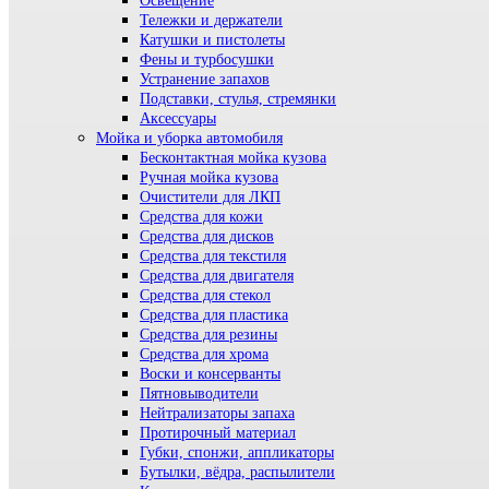
Освещение
Тележки и держатели
Катушки и пистолеты
Фены и турбосушки
Устранение запахов
Подставки, стулья, стремянки
Аксессуары
Мойка и уборка автомобиля
Бесконтактная мойка кузова
Ручная мойка кузова
Очистители для ЛКП
Средства для кожи
Средства для дисков
Средства для текстиля
Средства для двигателя
Средства для стекол
Средства для пластика
Средства для резины
Средства для хрома
Воски и консерванты
Пятновыводители
Нейтрализаторы запаха
Протирочный материал
Губки, спонжи, аппликаторы
Бутылки, вёдра, распылители