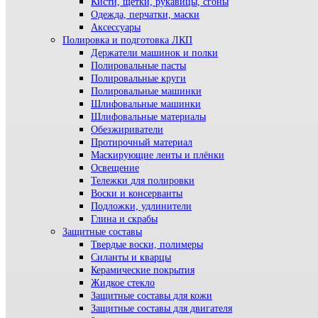
Кисти, щетки, рукавицы, сгоны
Одежда, перчатки, маски
Аксессуары
Полировка и подготовка ЛКП
Держатели машинок и полки
Полировальные пасты
Полировальные круги
Полировальные машинки
Шлифовальные машинки
Шлифовальные материалы
Обезжириватели
Протирочный материал
Маскирующие ленты и плёнки
Освещение
Тележки для полировки
Воски и консерванты
Подложки, удлинители
Глина и скрабы
Защитные составы
Твердые воски, полимеры
Силанты и кварцы
Керамические покрытия
Жидкое стекло
Защитные составы для кожи
Защитные составы для двигателя