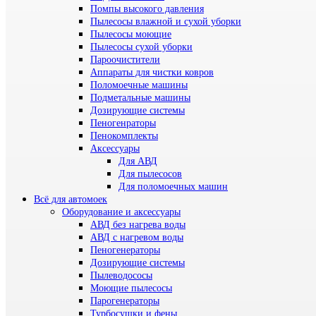
Помпы высокого давления
Пылесосы влажной и сухой уборки
Пылесосы моющие
Пылесосы сухой уборки
Пароочистители
Аппараты для чистки ковров
Поломоечные машины
Подметальные машины
Дозирующие системы
Пеногенраторы
Пенокомплекты
Аксессуары
Для АВД
Для пылесосов
Для поломоечных машин
Всё для автомоек
Оборудование и аксессуары
АВД без нагрева воды
АВД с нагревом воды
Пеногенераторы
Дозирующие системы
Пылеводососы
Моющие пылесосы
Парогенераторы
Турбосушки и фены