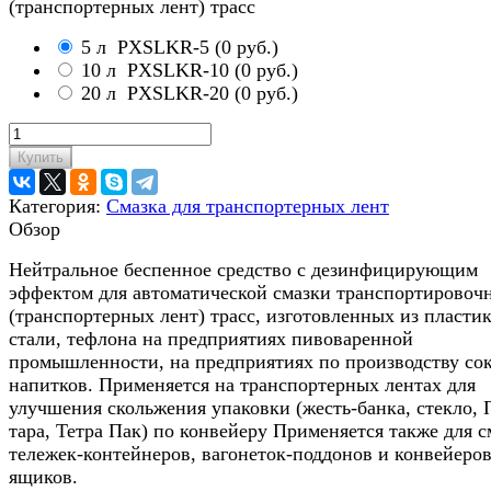
(транспортерных лент) трасс
5 л
PXSLKR-5
(
0 руб.
)
10 л
PXSLKR-10
(
0 руб.
)
20 л
PXSLKR-20
(
0 руб.
)
Купить
Категория:
Смазка для транспортерных лент
Обзор
Нейтральное беспенное средство с дезинфицирующим
эффектом для автоматической смазки транспортировоч
(транспортерных лент) трасс, изготовленных из пластик
стали, тефлона на предприятиях пивоваренной
промышленности, на предприятиях по производству сок
напитков. Применяется на транспортерных лентах для
улучшения скольжения упаковки (жесть-банка, стекло,
тара, Тетра Пак) по конвейеру Применяется также для с
тележек-контейнеров, вагонеток-поддонов и конвейеров
ящиков.