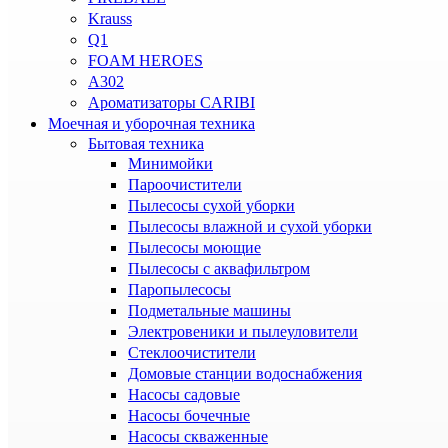
Krauss
Q1
FOAM HEROES
A302
Ароматизаторы CARIBI
Моечная и уборочная техника
Бытовая техника
Минимойки
Пароочистители
Пылесосы сухой уборки
Пылесосы влажной и сухой уборки
Пылесосы моющие
Пылесосы с аквафильтром
Паропылесосы
Подметальные машины
Электровеники и пылеуловители
Стеклоочистители
Домовые станции водоснабжения
Насосы садовые
Насосы бочечные
Насосы скваженные