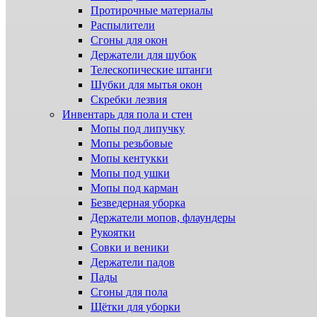
Протирочные материалы
Распылители
Сгоны для окон
Держатели для шубок
Телескопические штанги
Шубки для мытья окон
Скребки лезвия
Инвентарь для пола и стен
Мопы под липучку
Мопы резьбовые
Мопы кентукки
Мопы под ушки
Мопы под карман
Безведерная уборка
Держатели мопов, флаундеры
Рукоятки
Совки и веники
Держатели падов
Пады
Сгоны для пола
Щётки для уборки