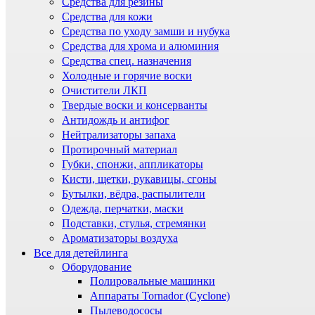
Средства для резины
Средства для кожи
Средства по уходу замши и нубука
Средства для хрома и алюминия
Средства спец. назначения
Холодные и горячие воски
Очистители ЛКП
Твердые воски и консерванты
Антидождь и антифог
Нейтрализаторы запаха
Протирочный материал
Губки, спонжи, аппликаторы
Кисти, щетки, рукавицы, сгоны
Бутылки, вёдра, распылители
Одежда, перчатки, маски
Подставки, стулья, стремянки
Ароматизаторы воздуха
Все для детейлинга
Оборудование
Полировальные машинки
Аппараты Tornador (Cyclone)
Пылеводососы