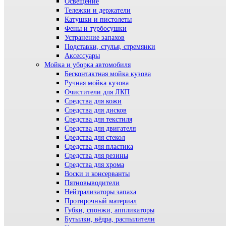
Освещение
Тележки и держатели
Катушки и пистолеты
Фены и турбосушки
Устранение запахов
Подставки, стулья, стремянки
Аксессуары
Мойка и уборка автомобиля
Бесконтактная мойка кузова
Ручная мойка кузова
Очистители для ЛКП
Средства для кожи
Средства для дисков
Средства для текстиля
Средства для двигателя
Средства для стекол
Средства для пластика
Средства для резины
Средства для хрома
Воски и консерванты
Пятновыводители
Нейтрализаторы запаха
Протирочный материал
Губки, спонжи, аппликаторы
Бутылки, вёдра, распылители