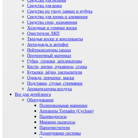
Средства для резины
Средства для кожи
Средства по уходу замши и нубука
Средства для хрома и алюминия
Средства спец. назначения
Холодные и горячие воски
Очистители ЛКП
Твердые воски и консерванты
Антидождь и антифог
Нейтрализаторы запаха
Протирочный материал
Губки, спонжи, аппликаторы
Кисти, щетки, рукавицы, сгоны
Бутылки, вёдра, распылители
Одежда, перчатки, маски
Подставки, стулья, стремянки
Ароматизаторы воздуха
Все для детейлинга
Оборудование
Полировальные машинки
Аппараты Tornador (Cyclone)
Пылеводососы
Моющие пылесосы
Пароочистители
Дозирующие системы