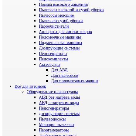
Помпы высокого давления
Пылесосы влажной и сухой уборки
Пылесосы моющие
Пылесосы сухой уборки
Пароочистители
Аппараты для чистки ковров
Поломоечные машины
Подметальные машины
Дозирующие системы
Пеногенраторы
Пенокомплекты
Аксессуары
Для АВД
Для пылесосов
Для поломоечных машин
Всё для автомоек
Оборудование и аксессуары
АВД без нагрева воды
АВД с нагревом воды
Пеногенераторы
Дозирующие системы
Пылеводососы
Моющие пылесосы
Парогенераторы
Турбосушки и фены