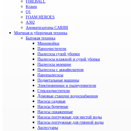
FIREBALL
Krauss
Q1
FOAM HEROES
A302
Ароматизаторы CARIBI
Моечная и уборочная техника
Бытовая техника
Минимойки
Пароочистители
Пылесосы сухой уборки
Пылесосы влажной и сухой уборки
Пылесосы моющие
Пылесосы с аквафильтром
Паропылесосы
Подметальные машины
Электровеники и пылеуловители
Стеклоочистители
Домовые станции водоснабжения
Насосы садовые
Насосы бочечные
Насосы скваженные
Насосы погружные для чистой воды
Насосы погружные для грязной воды
Аксессуары