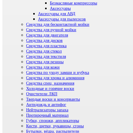
Безмасляные компрессоры
Аксессуары
Аксессуары для АВД
Аксессуары для пылесосов
Средства для бесконтактной мойки
Средства для ручной мойки
Средства для двигателя
Средства для дисков
Средства для пластика
Средства для стекол
Средства для текстиля
Средства для резины
Средства для кожи
Средства по уходу замши и нубука
Средства для хрома и алюминия
Средства спец. назначения
Холодные и горячие воски
Очистители ЛКП
Твердые воски и консерванты
Антидождь и антифог
Нейтрализаторы запаха
Протирочный материал
Губки, спонжи, аппликаторы
Кисти, щетки, рукавицы, сгоны
Бутылки, вёдра, распылители