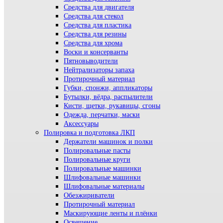
Средства для двигателя
Средства для стекол
Средства для пластика
Средства для резины
Средства для хрома
Воски и консерванты
Пятновыводители
Нейтрализаторы запаха
Протирочный материал
Губки, спонжи, аппликаторы
Бутылки, вёдра, распылители
Кисти, щетки, рукавицы, сгоны
Одежда, перчатки, маски
Аксессуары
Полировка и подготовка ЛКП
Держатели машинок и полки
Полировальные пасты
Полировальные круги
Полировальные машинки
Шлифовальные машинки
Шлифовальные материалы
Обезжириватели
Протирочный материал
Маскирующие ленты и плёнки
Освещение