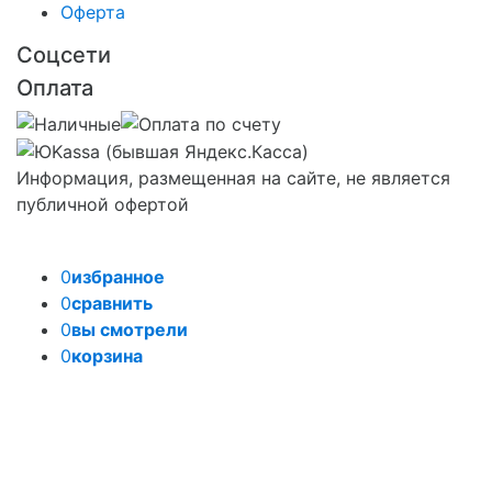
Оферта
Соцсети
Оплата
Информация, размещенная на сайте, не является
публичной офертой
0
избранное
0
сравнить
0
вы смотрели
0
корзина
Задать вопрос