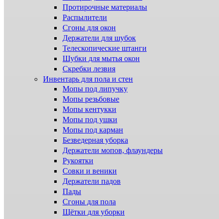
Протирочные материалы
Распылители
Сгоны для окон
Держатели для шубок
Телескопические штанги
Шубки для мытья окон
Скребки лезвия
Инвентарь для пола и стен
Мопы под липучку
Мопы резьбовые
Мопы кентукки
Мопы под ушки
Мопы под карман
Безведерная уборка
Держатели мопов, флаундеры
Рукоятки
Совки и веники
Держатели падов
Пады
Сгоны для пола
Щётки для уборки