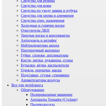
Средства для резины
Средства для кожи
Средства по уходу замши и нубука
Средства для хрома и алюминия
Средства спец. назначения
Холодные и горячие воски
Очистители ЛКП
Твердые воски и консерванты
Антидождь и антифог
Нейтрализаторы запаха
Протирочный материал
Губки, спонжи, аппликаторы
Кисти, щетки, рукавицы, сгоны
Бутылки, вёдра, распылители
Одежда, перчатки, маски
Подставки, стулья, стремянки
Ароматизаторы воздуха
Все для детейлинга
Оборудование
Полировальные машинки
Аппараты Tornador (Cyclone)
Пылеводососы