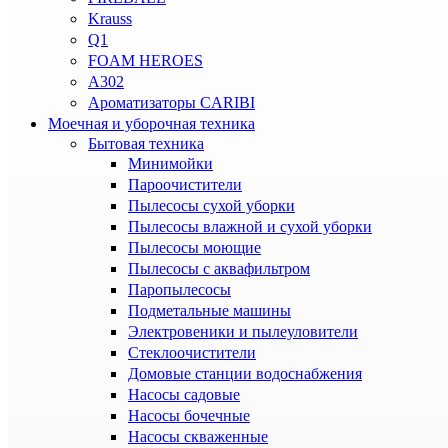
Krauss
Q1
FOAM HEROES
A302
Ароматизаторы CARIBI
Моечная и уборочная техника
Бытовая техника
Минимойки
Пароочистители
Пылесосы сухой уборки
Пылесосы влажной и сухой уборки
Пылесосы моющие
Пылесосы с аквафильтром
Паропылесосы
Подметальные машины
Электровеники и пылеуловители
Стеклоочистители
Домовые станции водоснабжения
Насосы садовые
Насосы бочечные
Насосы скваженные