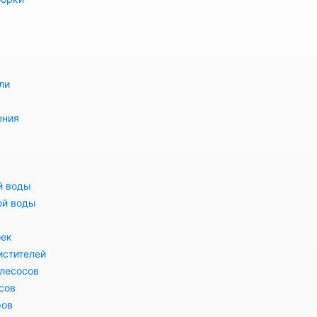
ли
ения
й воды
ой воды
оек
истителей
лесосов
сов
ров