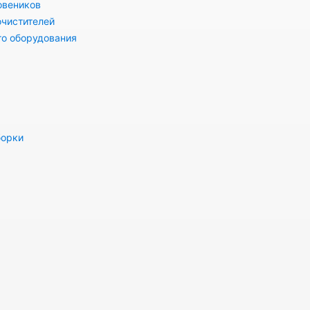
овеников
очистителей
го оборудования
борки