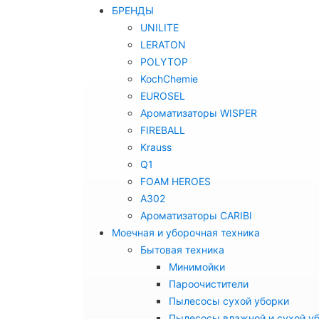
БРЕНДЫ
UNILITE
LERATON
POLYTOP
KochChemie
EUROSEL
Ароматизаторы WISPER
FIREBALL
Krauss
Q1
FOAM HEROES
A302
Ароматизаторы CARIBI
Моечная и уборочная техника
Бытовая техника
Минимойки
Пароочистители
Пылесосы сухой уборки
Пылесосы влажной и сухой у