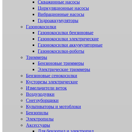
Скважинные насосы
Циркуляционные насосы
Вибрационные насосы
Гидроаккумуляторы
Газонокосилки
Газонокосилки бензиновые
Газонокосилки электрические
Газонокосилки аккумуляторные
Газонокосилки-роботы
Триммеры
Бензиновые триммеры
Электрические триммеры
Бензиновые сенокосилки
Кусторезы электрические
Измельчители веток
Воздуходувки
Снегоуборщики
Культиваторы и мотоблоки
Бензопилы
Электропилы
Аксессуары
Для бензопил и электропил