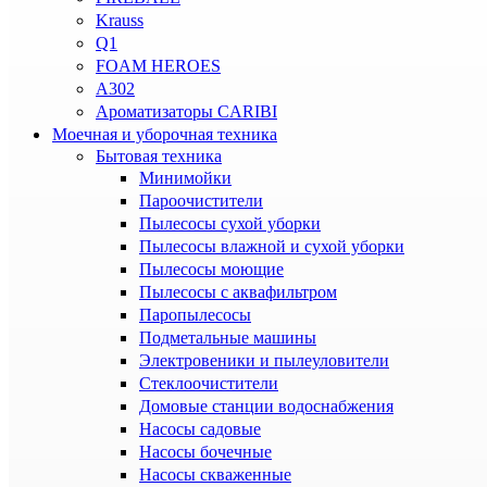
Krauss
Q1
FOAM HEROES
A302
Ароматизаторы CARIBI
Моечная и уборочная техника
Бытовая техника
Минимойки
Пароочистители
Пылесосы сухой уборки
Пылесосы влажной и сухой уборки
Пылесосы моющие
Пылесосы с аквафильтром
Паропылесосы
Подметальные машины
Электровеники и пылеуловители
Стеклоочистители
Домовые станции водоснабжения
Насосы садовые
Насосы бочечные
Насосы скваженные