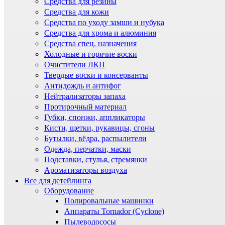
Средства для резины
Средства для кожи
Средства по уходу замши и нубука
Средства для хрома и алюминия
Средства спец. назначения
Холодные и горячие воски
Очистители ЛКП
Твердые воски и консерванты
Антидождь и антифог
Нейтрализаторы запаха
Протирочный материал
Губки, спонжи, аппликаторы
Кисти, щетки, рукавицы, сгоны
Бутылки, вёдра, распылители
Одежда, перчатки, маски
Подставки, стулья, стремянки
Ароматизаторы воздуха
Все для детейлинга
Оборудование
Полировальные машинки
Аппараты Tornador (Cyclone)
Пылеводососы