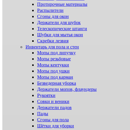
Протирочные материалы
Распылители
Сгоны для окон
Держатели для шубок
Телескопические штанги
Шубки для мытья окон
Скребки лезвия
Инвентарь для пола и стен
Мопы под липучку
Мопы резьбовые
Мопы кентукки
Мопы под ушки
Мопы под карман
Безведерная уборка
Держатели мопов, флаундеры
Рукоятки
Совки и веники
Держатели падов
Пады
Сгоны для пола
Щётки для уборки