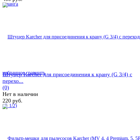
избранное
сравнить
Штуцер Karcher для присоединения к крану (G 3/4) с
перехо...
(0)
Нет в наличии
220 руб.