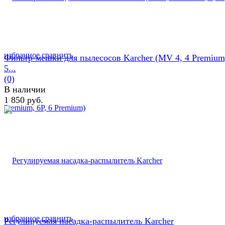
избранное
сравнить
Фильтр-мешки для пылесосов Karcher (MV 4, 4 Premium,
5...
(0)
В наличии
1 850 руб.
избранное
сравнить
Регулируемая насадка-распылитель Karcher