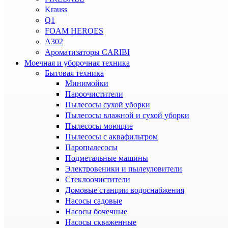
Krauss
Q1
FOAM HEROES
A302
Ароматизаторы CARIBI
Моечная и уборочная техника
Бытовая техника
Минимойки
Пароочистители
Пылесосы сухой уборки
Пылесосы влажной и сухой уборки
Пылесосы моющие
Пылесосы с аквафильтром
Паропылесосы
Подметальные машины
Электровеники и пылеуловители
Стеклоочистители
Домовые станции водоснабжения
Насосы садовые
Насосы бочечные
Насосы скваженные