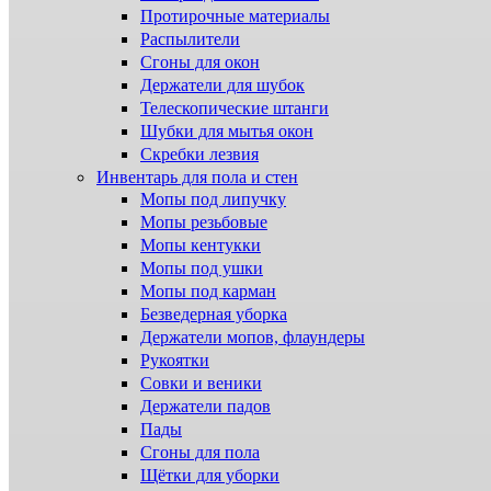
Протирочные материалы
Распылители
Сгоны для окон
Держатели для шубок
Телескопические штанги
Шубки для мытья окон
Скребки лезвия
Инвентарь для пола и стен
Мопы под липучку
Мопы резьбовые
Мопы кентукки
Мопы под ушки
Мопы под карман
Безведерная уборка
Держатели мопов, флаундеры
Рукоятки
Совки и веники
Держатели падов
Пады
Сгоны для пола
Щётки для уборки