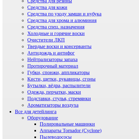
Средства для резины
Средства для кожи
Средства по уходу замши и нубука
Средства для хрома и алюминия
Средства спец. назначения
Холодные и горячие воски
Очистители ЛКП
Твердые воски и консерванты
Антидождь и антифог
Нейтрализаторы запаха
Протирочный материал
Губки, спонжи, аппликаторы
Кисти, щетки, рукавицы, сгоны
Бутылки, вёдра, распылители
Одежда, перчатки, маски
Подставки, стулья, стремянки
Ароматизаторы воздуха
Все для детейлинга
Оборудование
Полировальные машинки
Аппараты Tornador (Cyclone)
Пылеводососы