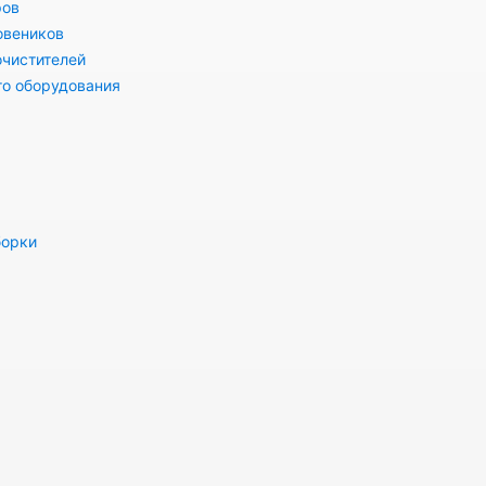
ров
овеников
очистителей
го оборудования
борки