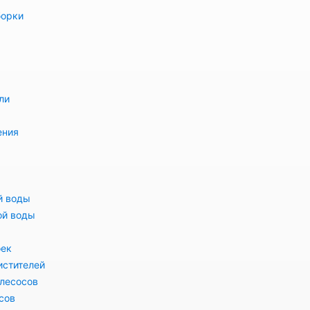
борки
ли
ения
й воды
ой воды
оек
истителей
лесосов
сов