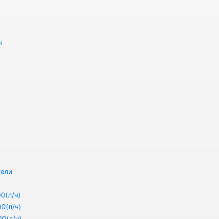
н
тели
0(л/ч)
0(л/ч)
0(л/ч)