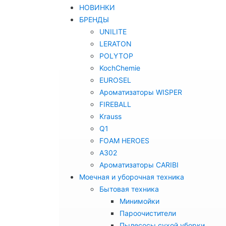
НОВИНКИ
БРЕНДЫ
UNILITE
LERATON
POLYTOP
KochChemie
EUROSEL
Ароматизаторы WISPER
FIREBALL
Krauss
Q1
FOAM HEROES
A302
Ароматизаторы CARIBI
Моечная и уборочная техника
Бытовая техника
Минимойки
Пароочистители
Пылесосы сухой уборки