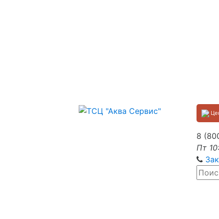
Цен
8 (80
Пт 10
Зак