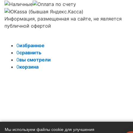
Информация, размещенная на сайте, не является
публичной офертой
0
избранное
0
сравнить
0
вы смотрели
0
корзина
Задать вопрос
Мы используем файлы cookie для улучшения