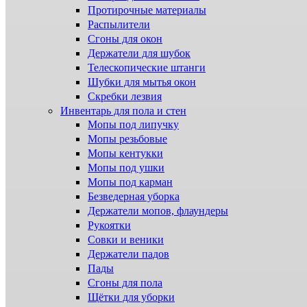
Протирочные материалы
Распылители
Сгоны для окон
Держатели для шубок
Телескопические штанги
Шубки для мытья окон
Скребки лезвия
Инвентарь для пола и стен
Мопы под липучку
Мопы резьбовые
Мопы кентукки
Мопы под ушки
Мопы под карман
Безведерная уборка
Держатели мопов, флаундеры
Рукоятки
Совки и веники
Держатели падов
Пады
Сгоны для пола
Щётки для уборки