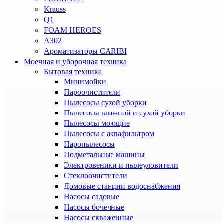
Krauss
Q1
FOAM HEROES
A302
Ароматизаторы CARIBI
Моечная и уборочная техника
Бытовая техника
Минимойки
Пароочистители
Пылесосы сухой уборки
Пылесосы влажной и сухой уборки
Пылесосы моющие
Пылесосы с аквафильтром
Паропылесосы
Подметальные машины
Электровеники и пылеуловители
Стеклоочистители
Домовые станции водоснабжения
Насосы садовые
Насосы бочечные
Насосы скваженные