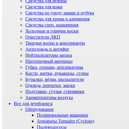
Средства для резины
Средства для кожи
Средства по уходу замши и нубука
Средства для хрома и алюминия
Средства спец. назначения
Холодные и горячие воски
Очистители ЛКП
Твердые воски и консерванты
Антидождь и антифог
Нейтрализаторы запаха
Протирочный материал
Губки, спонжи, аппликаторы
Кисти, щетки, рукавицы, сгоны
Бутылки, вёдра, распылители
Одежда, перчатки, маски
Подставки, стулья, стремянки
Ароматизаторы воздуха
Все для детейлинга
Оборудование
Полировальные машинки
Аппараты Tornador (Cyclone)
Пылеводососы