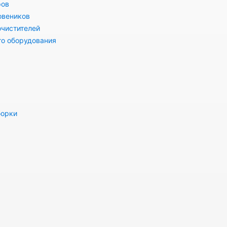
ров
овеников
очистителей
го оборудования
борки