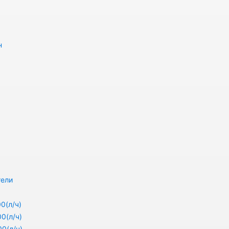
н
тели
0(л/ч)
0(л/ч)
0(л/ч)