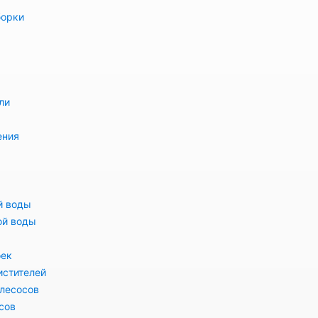
борки
ли
ения
й воды
ой воды
оек
истителей
лесосов
сов