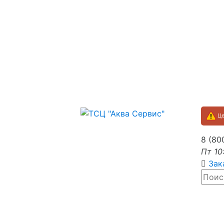
Це
8 (80
Пт 10
Зак