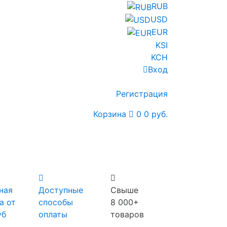
RUB
USD
EUR
KSI
KCH
Вход
Регистрация
Корзина
0
0 руб.
ная
Доступные
Свыше
а от
способы
8 000+
уб
оплаты
товаров