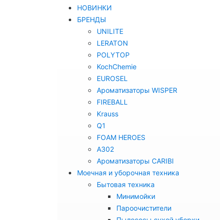
НОВИНКИ
БРЕНДЫ
UNILITE
LERATON
POLYTOP
KochChemie
EUROSEL
Ароматизаторы WISPER
FIREBALL
Krauss
Q1
FOAM HEROES
A302
Ароматизаторы CARIBI
Моечная и уборочная техника
Бытовая техника
Минимойки
Пароочистители
Пылесосы сухой уборки