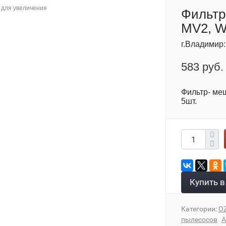
для увеличения
Фильтр
MV2, W
г.Владимир
583 руб.
Фильтр- меш
5шт.
Купить в
Категории:
O
пылесосов
А