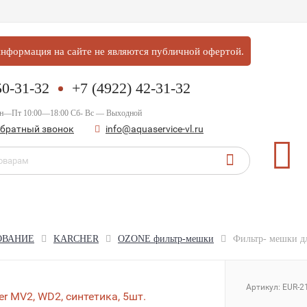
нформация на сайте не являются публичной офертой.
50-31-32
+7 (4922) 42-31-32
Пн—Пт 10:00—18:00 Сб- Вс — Выходной
обратный звонок
info@aquaservice-vl.ru
ОВАНИЕ
KARCHER
OZONE фильтр-мешки
Фильтр- мешки дл
Артикул:
EUR-2