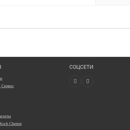
Ы
СОЦСЕТИ
ии
и Сервис
визиты
Koch Chemie