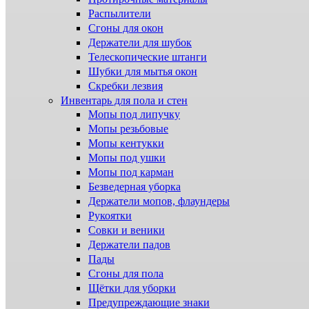
Распылители
Сгоны для окон
Держатели для шубок
Телескопические штанги
Шубки для мытья окон
Скребки лезвия
Инвентарь для пола и стен
Мопы под липучку
Мопы резьбовые
Мопы кентукки
Мопы под ушки
Мопы под карман
Безведерная уборка
Держатели мопов, флаундеры
Рукоятки
Совки и веники
Держатели падов
Пады
Сгоны для пола
Щётки для уборки
Предупреждающие знаки