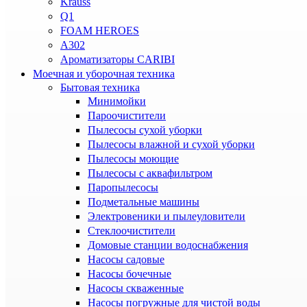
Krauss
Q1
FOAM HEROES
A302
Ароматизаторы CARIBI
Моечная и уборочная техника
Бытовая техника
Минимойки
Пароочистители
Пылесосы сухой уборки
Пылесосы влажной и сухой уборки
Пылесосы моющие
Пылесосы с аквафильтром
Паропылесосы
Подметальные машины
Электровеники и пылеуловители
Стеклоочистители
Домовые станции водоснабжения
Насосы садовые
Насосы бочечные
Насосы скваженные
Насосы погружные для чистой воды