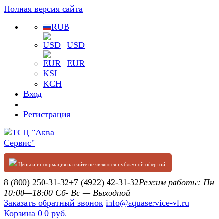
Полная версия сайта
RUB
USD
EUR
KSI
KCH
Вход
Регистрация
Цены и информация на сайте не являются публичной офертой.
8 (800) 250-31-32
+7 (4922) 42-31-32
Режим работы: П
10:00—18:00 Сб- Вс — Выходной
Заказать обратный звонок
info@aquaservice-vl.ru
Корзина
0
0 руб.