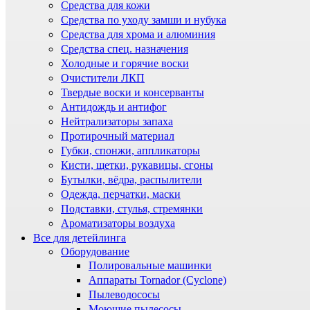
Средства для кожи
Средства по уходу замши и нубука
Средства для хрома и алюминия
Средства спец. назначения
Холодные и горячие воски
Очистители ЛКП
Твердые воски и консерванты
Антидождь и антифог
Нейтрализаторы запаха
Протирочный материал
Губки, спонжи, аппликаторы
Кисти, щетки, рукавицы, сгоны
Бутылки, вёдра, распылители
Одежда, перчатки, маски
Подставки, стулья, стремянки
Ароматизаторы воздуха
Все для детейлинга
Оборудование
Полировальные машинки
Аппараты Tornador (Cyclone)
Пылеводососы
Моющие пылесосы