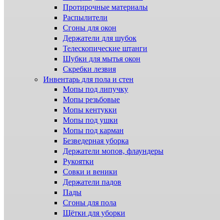
Протирочные материалы
Распылители
Сгоны для окон
Держатели для шубок
Телескопические штанги
Шубки для мытья окон
Скребки лезвия
Инвентарь для пола и стен
Мопы под липучку
Мопы резьбовые
Мопы кентукки
Мопы под ушки
Мопы под карман
Безведерная уборка
Держатели мопов, флаундеры
Рукоятки
Совки и веники
Держатели падов
Пады
Сгоны для пола
Щётки для уборки