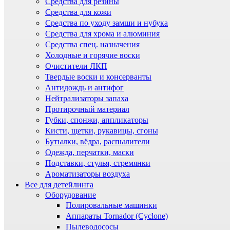
Средства для резины
Средства для кожи
Средства по уходу замши и нубука
Средства для хрома и алюминия
Средства спец. назначения
Холодные и горячие воски
Очистители ЛКП
Твердые воски и консерванты
Антидождь и антифог
Нейтрализаторы запаха
Протирочный материал
Губки, спонжи, аппликаторы
Кисти, щетки, рукавицы, сгоны
Бутылки, вёдра, распылители
Одежда, перчатки, маски
Подставки, стулья, стремянки
Ароматизаторы воздуха
Все для детейлинга
Оборудование
Полировальные машинки
Аппараты Tornador (Cyclone)
Пылеводососы