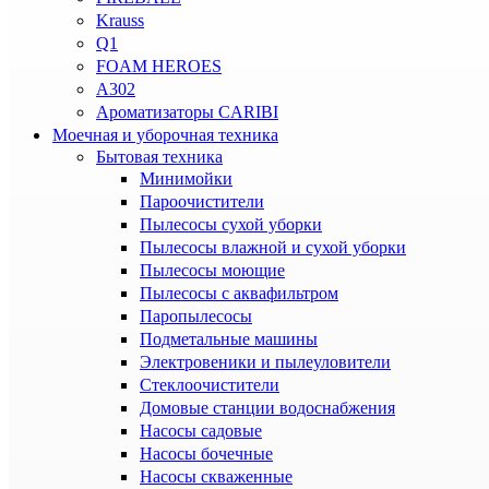
Krauss
Q1
FOAM HEROES
A302
Ароматизаторы CARIBI
Моечная и уборочная техника
Бытовая техника
Минимойки
Пароочистители
Пылесосы сухой уборки
Пылесосы влажной и сухой уборки
Пылесосы моющие
Пылесосы с аквафильтром
Паропылесосы
Подметальные машины
Электровеники и пылеуловители
Стеклоочистители
Домовые станции водоснабжения
Насосы садовые
Насосы бочечные
Насосы скваженные