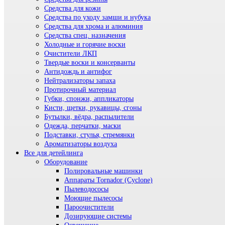
Средства для кожи
Средства по уходу замши и нубука
Средства для хрома и алюминия
Средства спец. назначения
Холодные и горячие воски
Очистители ЛКП
Твердые воски и консерванты
Антидождь и антифог
Нейтрализаторы запаха
Протирочный материал
Губки, спонжи, аппликаторы
Кисти, щетки, рукавицы, сгоны
Бутылки, вёдра, распылители
Одежда, перчатки, маски
Подставки, стулья, стремянки
Ароматизаторы воздуха
Все для детейлинга
Оборудование
Полировальные машинки
Аппараты Tornador (Cyclone)
Пылеводососы
Моющие пылесосы
Пароочистители
Дозирующие системы