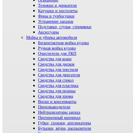
Освещение
Тележки и держатели
Катушки и пистолеты
Фены и турбосушки
Устранение запахов
Подставки, стулья, стремянки
Аксессуары
Мойка и уборка автомобиля
Бесконтактная мойка кузова
Ручная мойка кузова
Очистители для ЛКП
Средства для кожи
Средства для дисков
Средства для текстиля
Средства для двигателя
Средства для стекол
Средства для пластика
Средства для резины
Средства для хрома
Воски и консерванты
Пятновыводители
Нейтрализаторы запаха
Протирочный материал
Губки, спонжи, аппликаторы
Бутылки, вёдра, распылители