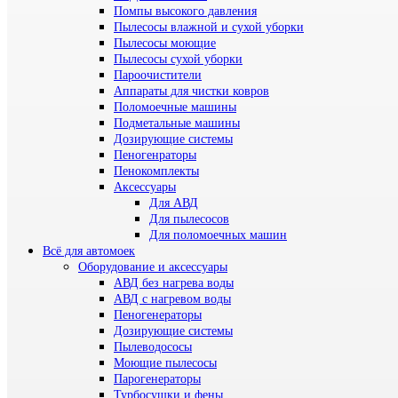
Помпы высокого давления
Пылесосы влажной и сухой уборки
Пылесосы моющие
Пылесосы сухой уборки
Пароочистители
Аппараты для чистки ковров
Поломоечные машины
Подметальные машины
Дозирующие системы
Пеногенраторы
Пенокомплекты
Аксессуары
Для АВД
Для пылесосов
Для поломоечных машин
Всё для автомоек
Оборудование и аксессуары
АВД без нагрева воды
АВД с нагревом воды
Пеногенераторы
Дозирующие системы
Пылеводососы
Моющие пылесосы
Парогенераторы
Турбосушки и фены