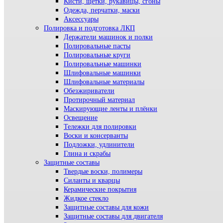
Кисти, щетки, рукавицы, сгоны
Одежда, перчатки, маски
Аксессуары
Полировка и подготовка ЛКП
Держатели машинок и полки
Полировальные пасты
Полировальные круги
Полировальные машинки
Шлифовальные машинки
Шлифовальные материалы
Обезжириватели
Протирочный материал
Маскирующие ленты и плёнки
Освещение
Тележки для полировки
Воски и консерванты
Подложки, удлинители
Глина и скрабы
Защитные составы
Твердые воски, полимеры
Силанты и кварцы
Керамические покрытия
Жидкое стекло
Защитные составы для кожи
Защитные составы для двигателя