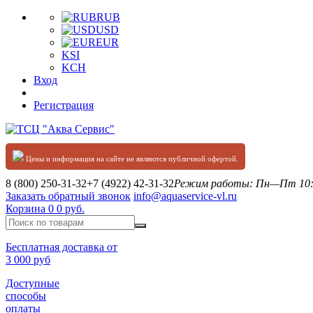
RUB
USD
EUR
KSI
KCH
Вход
Регистрация
Цены и информация на сайте не являются публичной офертой.
8 (800) 250-31-32
+7 (4922) 42-31-32
Режим работы: Пн—Пт 10:0
Заказать обратный звонок
info@aquaservice-vl.ru
Корзина
0
0 руб.
Бесплатная доставка от
3 000 руб
Доступные
способы
оплаты