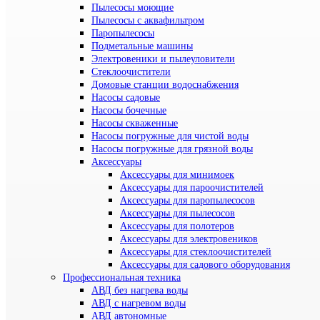
Пылесосы моющие
Пылесосы с аквафильтром
Паропылесосы
Подметальные машины
Электровеники и пылеуловители
Стеклоочистители
Домовые станции водоснабжения
Насосы садовые
Насосы бочечные
Насосы скваженные
Насосы погружные для чистой воды
Насосы погружные для грязной воды
Аксессуары
Аксессуары для минимоек
Аксессуары для пароочистителей
Аксессуары для паропылесосов
Аксессуары для пылесосов
Аксессуары для полотеров
Аксессуары для электровеников
Аксессуары для стеклоочистителей
Аксессуары для садового оборудования
Профессиональная техника
АВД без нагрева воды
АВД с нагревом воды
АВД автономные