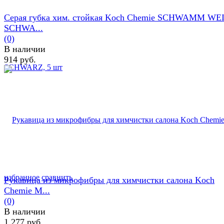
Серая губка хим. стойкая Koch Chemie SCHWAMM WE
SCHWA...
(0)
В наличии
914 руб.
избранное
сравнить
Рукавица из микрофибры для химчистки салона Koch
Chemie M...
(0)
В наличии
1 277 руб.