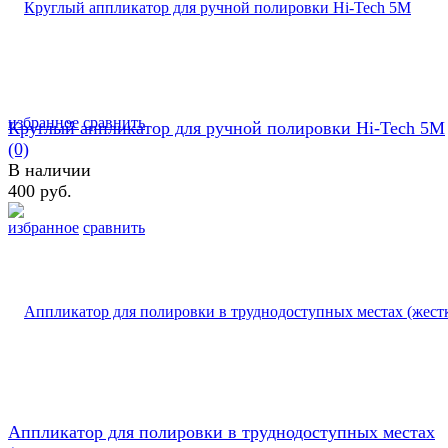
избранное
сравнить
Круглый аппликатор для ручной полировки Hi-Tech 5M
(0)
В наличии
400 руб.
избранное
сравнить
Аппликатор для полировки в труднодоступных местах