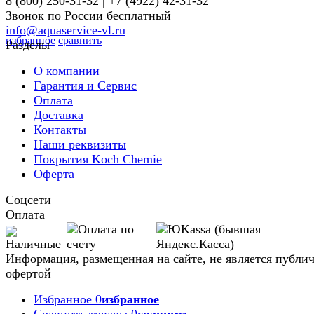
8 (800) 250-31-32 | +7 (4922) 42-31-32
Звонок по России бесплатный
info@aquaservice-vl.ru
избранное
сравнить
Разделы
О компании
Гарантия и Сервис
Оплата
Доставка
Контакты
Наши реквизиты
Покрытия Koch Chemie
Оферта
Соцсети
Оплата
Информация, размещенная на сайте, не является публи
офертой
Избранное
0
избранное