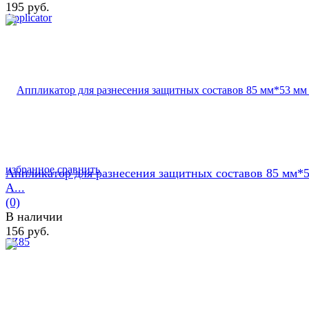
195 руб.
избранное
сравнить
Аппликатор для разнесения защитных составов 85 мм*
A...
(0)
В наличии
156 руб.