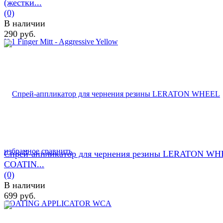
(жестки...
(0)
В наличии
290 руб.
избранное
сравнить
Спрей-аппликатор для чернения резины LERATON W
COATIN...
(0)
В наличии
699 руб.