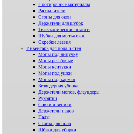
Протирочные материалы
Распылители
Сгоны для окон
Держатели для шубок
Телескопические штанги
Шубки для мытья окон
Скребки лезвия
Инвентарь для пола и стен
Мопы под липучку
Мопы резьбовые
Мопы кентукки
Мопы под ушки
Мопы под карман
Безведерная уборка
Держатели мопов, флаундеры
Рукоятки
Совки и веники
Держатели падов
Пады
Сгоны для пола
Щётки для уборки