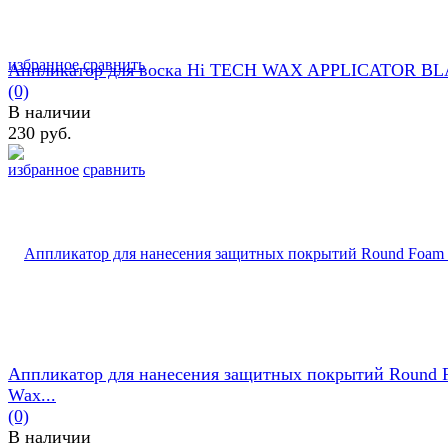
избранное
сравнить
Аппликатор для воска Hi TECH WAX APPLICATOR B
(0)
В наличии
230 руб.
избранное
сравнить
Аппликатор для нанесения защитных покрытий Round 
Wax...
(0)
В наличии