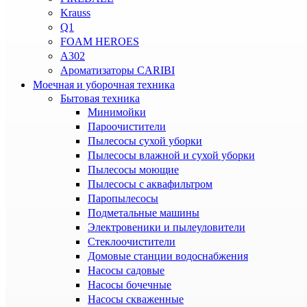
Krauss
Q1
FOAM HEROES
A302
Ароматизаторы CARIBI
Моечная и уборочная техника
Бытовая техника
Минимойки
Пароочистители
Пылесосы сухой уборки
Пылесосы влажной и сухой уборки
Пылесосы моющие
Пылесосы с аквафильтром
Паропылесосы
Подметальные машины
Электровеники и пылеуловители
Стеклоочистители
Домовые станции водоснабжения
Насосы садовые
Насосы бочечные
Насосы скваженные