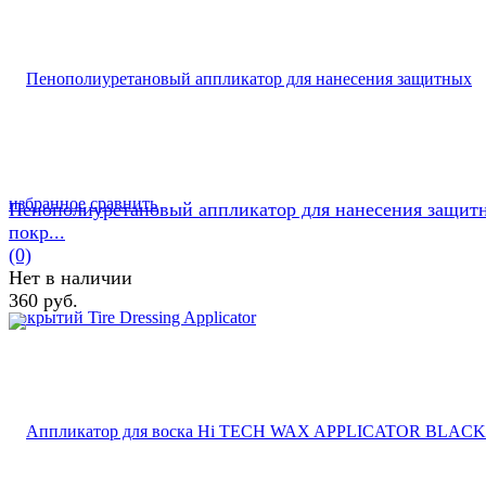
избранное
сравнить
Пенополиуретановый аппликатор для нанесения защит
покр...
(0)
Нет в наличии
360 руб.