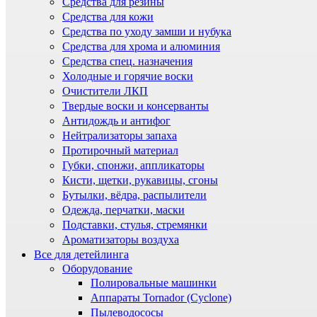
Средства для резины
Средства для кожи
Средства по уходу замши и нубука
Средства для хрома и алюминия
Средства спец. назначения
Холодные и горячие воски
Очистители ЛКП
Твердые воски и консерванты
Антидождь и антифог
Нейтрализаторы запаха
Протирочный материал
Губки, спонжи, аппликаторы
Кисти, щетки, рукавицы, сгоны
Бутылки, вёдра, распылители
Одежда, перчатки, маски
Подставки, стулья, стремянки
Ароматизаторы воздуха
Все для детейлинга
Оборудование
Полировальные машинки
Аппараты Tornador (Cyclone)
Пылеводососы