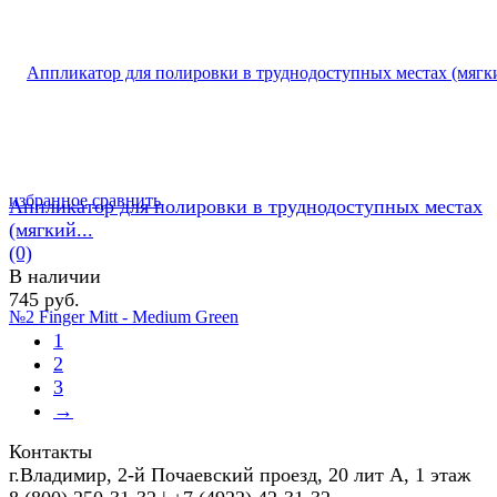
избранное
сравнить
Аппликатор для полировки в труднодоступных местах
(мягкий...
(0)
В наличии
745 руб.
1
2
3
→
Контакты
г.Владимир, 2-й Почаевский проезд, 20 лит А, 1 этаж