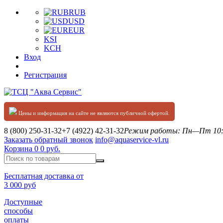
RUB
USD
EUR
KSI
KCH
Вход
Регистрация
Цены и информация на сайте не являются публичной офертой.
8 (800) 250-31-32
+7 (4922) 42-31-32
Режим работы: Пн—Пт 10:0
Заказать обратный звонок
info@aquaservice-vl.ru
Корзина
0
0 руб.
Бесплатная доставка от
3 000 руб
Доступные
способы
оплаты