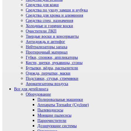
Средства для кожи
Средства по уходу замши и нубука
Средства для хрома и алюминия
Средства спец. назначения
Холодные и горячие воски
Очистители ЛКП
Твердые воски и консерванты
Антидождь и антифог
Нейтрализаторы запаха
Протирочный материал
Губки, спонжи, аппликаторы
Кисти, щетки, рукавицы, сгоны
Бутылки, вёдра, распылители
Одежда, перчатки, маски
Подставки, стулья, стремянки
Ароматизаторы воздуха
Все для детейлинга
Оборудование
Полировальные машинки
Аппараты Tornador (Cyclone)
Пылеводососы
Моющие пылесосы
Пароочистители
Дозирующие системы