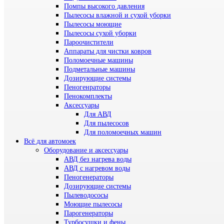
Помпы высокого давления
Пылесосы влажной и сухой уборки
Пылесосы моющие
Пылесосы сухой уборки
Пароочистители
Аппараты для чистки ковров
Поломоечные машины
Подметальные машины
Дозирующие системы
Пеногенраторы
Пенокомплекты
Аксессуары
Для АВД
Для пылесосов
Для поломоечных машин
Всё для автомоек
Оборудование и аксессуары
АВД без нагрева воды
АВД с нагревом воды
Пеногенераторы
Дозирующие системы
Пылеводососы
Моющие пылесосы
Парогенераторы
Турбосушки и фены