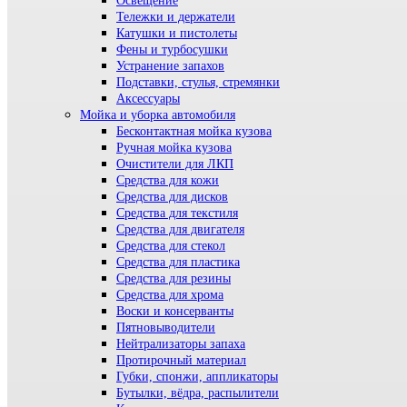
Освещение
Тележки и держатели
Катушки и пистолеты
Фены и турбосушки
Устранение запахов
Подставки, стулья, стремянки
Аксессуары
Мойка и уборка автомобиля
Бесконтактная мойка кузова
Ручная мойка кузова
Очистители для ЛКП
Средства для кожи
Средства для дисков
Средства для текстиля
Средства для двигателя
Средства для стекол
Средства для пластика
Средства для резины
Средства для хрома
Воски и консерванты
Пятновыводители
Нейтрализаторы запаха
Протирочный материал
Губки, спонжи, аппликаторы
Бутылки, вёдра, распылители