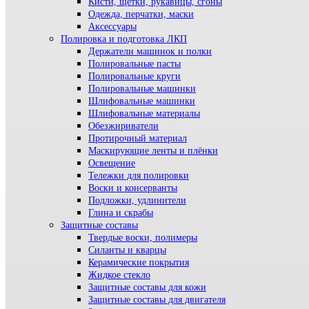
Кисти, щетки, рукавицы, сгоны
Одежда, перчатки, маски
Аксессуары
Полировка и подготовка ЛКП
Держатели машинок и полки
Полировальные пасты
Полировальные круги
Полировальные машинки
Шлифовальные машинки
Шлифовальные материалы
Обезжириватели
Протирочный материал
Маскирующие ленты и плёнки
Освещение
Тележки для полировки
Воски и консерванты
Подложки, удлинители
Глина и скрабы
Защитные составы
Твердые воски, полимеры
Силанты и кварцы
Керамические покрытия
Жидкое стекло
Защитные составы для кожи
Защитные составы для двигателя