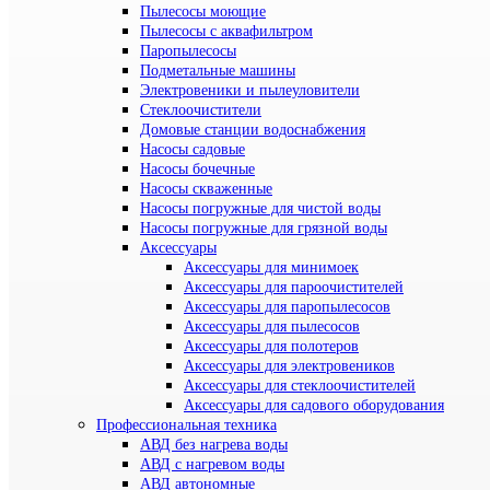
Пылесосы моющие
Пылесосы с аквафильтром
Паропылесосы
Подметальные машины
Электровеники и пылеуловители
Стеклоочистители
Домовые станции водоснабжения
Насосы садовые
Насосы бочечные
Насосы скваженные
Насосы погружные для чистой воды
Насосы погружные для грязной воды
Аксессуары
Аксессуары для минимоек
Аксессуары для пароочистителей
Аксессуары для паропылесосов
Аксессуары для пылесосов
Аксессуары для полотеров
Аксессуары для электровеников
Аксессуары для стеклоочистителей
Аксессуары для садового оборудования
Профессиональная техника
АВД без нагрева воды
АВД с нагревом воды
АВД автономные