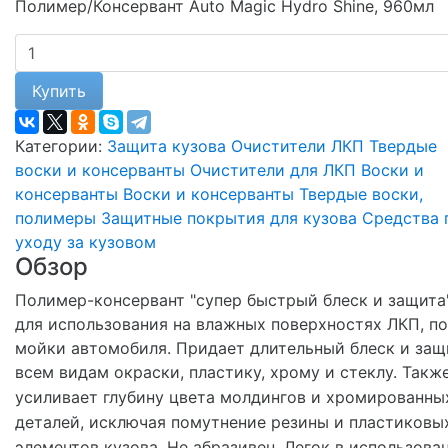
Полимер/Консервант Auto Magic Hydro Shine, 960мл
Купить
Категории:
Защита кузова
Очистители ЛКП
Твердые
воски и консерванты
Очистители для ЛКП
Воски и
консерванты
Воски и консерванты
Твердые воски,
полимеры
Защитные покрытия для кузова
Средства 
уходу за кузовом
Обзор
Полимер-консервант "супер быстрый блеск и защита
для использования на влажных поверхностях ЛКП, п
мойки автомобиля. Придает длительный блеск и защ
всем видам окраски, пластику, хрому и стеклу.
Такж
усиливает глубину цвета молдингов и хромированны
деталей, исключая помутнение резины и пластиковы
элементов кузова. Не абразивен. Легок в использова