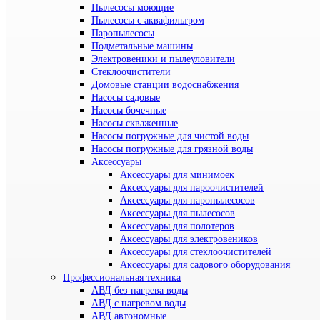
Пылесосы моющие
Пылесосы с аквафильтром
Паропылесосы
Подметальные машины
Электровеники и пылеуловители
Стеклоочистители
Домовые станции водоснабжения
Насосы садовые
Насосы бочечные
Насосы скваженные
Насосы погружные для чистой воды
Насосы погружные для грязной воды
Аксессуары
Аксессуары для минимоек
Аксессуары для пароочистителей
Аксессуары для паропылесосов
Аксессуары для пылесосов
Аксессуары для полотеров
Аксессуары для электровеников
Аксессуары для стеклоочистителей
Аксессуары для садового оборудования
Профессиональная техника
АВД без нагрева воды
АВД с нагревом воды
АВД автономные