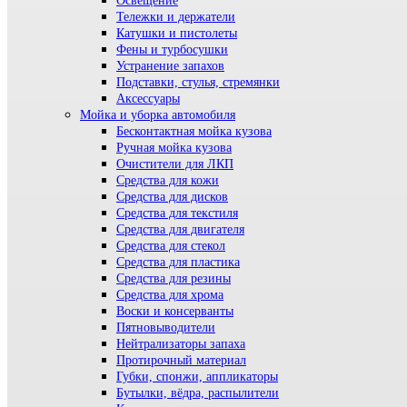
Освещение
Тележки и держатели
Катушки и пистолеты
Фены и турбосушки
Устранение запахов
Подставки, стулья, стремянки
Аксессуары
Мойка и уборка автомобиля
Бесконтактная мойка кузова
Ручная мойка кузова
Очистители для ЛКП
Средства для кожи
Средства для дисков
Средства для текстиля
Средства для двигателя
Средства для стекол
Средства для пластика
Средства для резины
Средства для хрома
Воски и консерванты
Пятновыводители
Нейтрализаторы запаха
Протирочный материал
Губки, спонжи, аппликаторы
Бутылки, вёдра, распылители