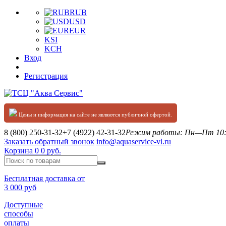
RUB
USD
EUR
KSI
KCH
Вход
Регистрация
Цены и информация на сайте не являются публичной офертой.
8 (800) 250-31-32
+7 (4922) 42-31-32
Режим работы: Пн—Пт 10:0
Заказать обратный звонок
info@aquaservice-vl.ru
Корзина
0
0 руб.
Бесплатная доставка от
3 000 руб
Доступные
способы
оплаты