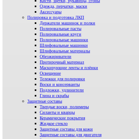
Кисти, щетки, рукавицы, сгоны
Одежда, перчатки, маски
Аксессуары
Полировка и подготовка ЛКП
Держатели машинок и полки
Полировальные пасты
Полировальные круги
Полировальные машинки
Шлифовальные машинки
Шлифовальные материалы
Обезжириватели
Протирочный материал
Маскирующие ленты и плёнки
Освещение
Тележки для полировки
Воски и консерванты
Подложки, удлинители
Глина и скрабы
Защитные составы
Твердые воски, полимеры
Силанты и кварцы
Керамические покрытия
Жидкое стекло
Защитные составы для кожи
Защитные составы для двигателя