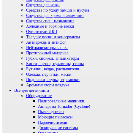
Средства для кожи
Средства по уходу замши и нубука
Средства для хрома и алюминия
Средства спец. назначения
Холодные и горячие воски
Очистители ЛКП
Твердые воски и консерванты
Антидождь и антифог
Нейтрализаторы запаха
Протирочный материал
Губки, спонжи, аппликаторы
Кисти, щетки, рукавицы, сгоны
Бутылки, вёдра, распылители
Одежда, перчатки, маски
Подставки, стулья, стремянки
Ароматизаторы воздуха
Все для детейлинга
Оборудование
Полировальные машинки
Аппараты Tornador (Cyclone)
Пылеводососы
Моющие пылесосы
Пароочистители
Дозирующие системы