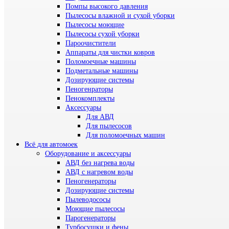
Помпы высокого давления
Пылесосы влажной и сухой уборки
Пылесосы моющие
Пылесосы сухой уборки
Пароочистители
Аппараты для чистки ковров
Поломоечные машины
Подметальные машины
Дозирующие системы
Пеногенраторы
Пенокомплекты
Аксессуары
Для АВД
Для пылесосов
Для поломоечных машин
Всё для автомоек
Оборудование и аксессуары
АВД без нагрева воды
АВД с нагревом воды
Пеногенераторы
Дозирующие системы
Пылеводососы
Моющие пылесосы
Парогенераторы
Турбосушки и фены