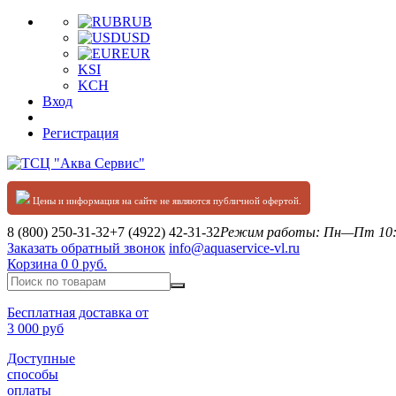
RUB
USD
EUR
KSI
KCH
Вход
Регистрация
Цены и информация на сайте не являются публичной офертой.
8 (800) 250-31-32
+7 (4922) 42-31-32
Режим работы: Пн—Пт 10:0
Заказать обратный звонок
info@aquaservice-vl.ru
Корзина
0
0 руб.
Бесплатная доставка от
3 000 руб
Доступные
способы
оплаты