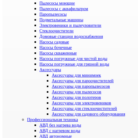
Пылесосы моющие
Пылесосы с аквафильтром
Паропылесосы
Подметальные машины
Электровеники и пылеуловители
Стеклоочистители
Домовые станции водоснабжения
Насосы садовые
Насосы бочечные
Насосы скваженные
Насосы погружные для чистой воды
Насосы погружные для грязной воды
Аксессуары
Аксессуары для минимоек
Аксессуары для пароочистителей
Аксессуары для паропылесосов
Аксессуары для пылесосов
Аксессуары для полотеров
Аксессуары для электровеников
Аксессуары для стеклоочистителей
Аксессуары для садового оборудования
Профессиональная техника
АВД без нагрева воды
АВД с нагревом воды
АВД автономные