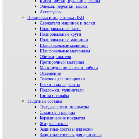
Кисти, щетки, рукавицы, сгоны
Одежда, перчатки, маски
Аксессуары
Полировка и подготовка ЛКП
Держатели машинок и полки
Полировальные пасты
Полировальные круги
Полировальные машинки
Шлифовальные машинки
Шлифовальные материалы
Обезжириватели
Протирочный материал
Маскирующие ленты и плёнки
Освещение
Тележки для полировки
Воски и консерванты
Подложки, удлинители
Глина и скрабы
Защитные составы
Твердые воски, полимеры
Силанты и кварцы
Керамические покрытия
Жидкое стекло
Защитные составы для кожи
Защитные составы для двигателя