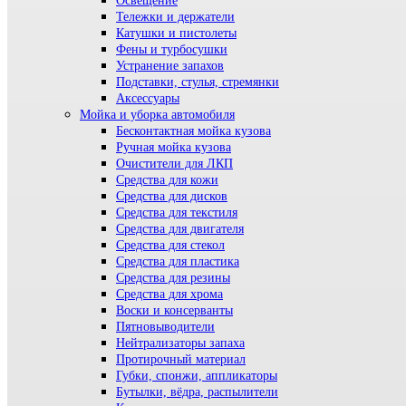
Освещение
Тележки и держатели
Катушки и пистолеты
Фены и турбосушки
Устранение запахов
Подставки, стулья, стремянки
Аксессуары
Мойка и уборка автомобиля
Бесконтактная мойка кузова
Ручная мойка кузова
Очистители для ЛКП
Средства для кожи
Средства для дисков
Средства для текстиля
Средства для двигателя
Средства для стекол
Средства для пластика
Средства для резины
Средства для хрома
Воски и консерванты
Пятновыводители
Нейтрализаторы запаха
Протирочный материал
Губки, спонжи, аппликаторы
Бутылки, вёдра, распылители