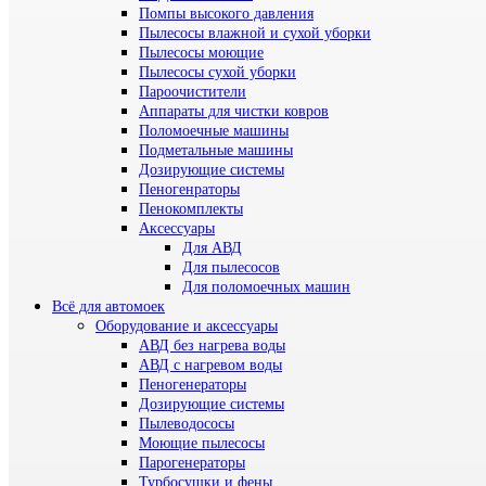
Помпы высокого давления
Пылесосы влажной и сухой уборки
Пылесосы моющие
Пылесосы сухой уборки
Пароочистители
Аппараты для чистки ковров
Поломоечные машины
Подметальные машины
Дозирующие системы
Пеногенраторы
Пенокомплекты
Аксессуары
Для АВД
Для пылесосов
Для поломоечных машин
Всё для автомоек
Оборудование и аксессуары
АВД без нагрева воды
АВД с нагревом воды
Пеногенераторы
Дозирующие системы
Пылеводососы
Моющие пылесосы
Парогенераторы
Турбосушки и фены