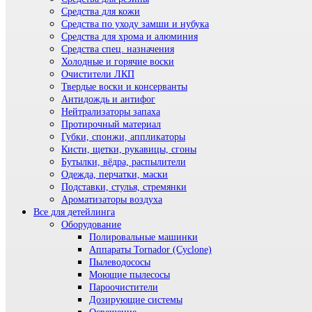
Средства для кожи
Средства по уходу замши и нубука
Средства для хрома и алюминия
Средства спец. назначения
Холодные и горячие воски
Очистители ЛКП
Твердые воски и консерванты
Антидождь и антифог
Нейтрализаторы запаха
Протирочный материал
Губки, спонжи, аппликаторы
Кисти, щетки, рукавицы, сгоны
Бутылки, вёдра, распылители
Одежда, перчатки, маски
Подставки, стулья, стремянки
Ароматизаторы воздуха
Все для детейлинга
Оборудование
Полировальные машинки
Аппараты Tornador (Cyclone)
Пылеводососы
Моющие пылесосы
Пароочистители
Дозирующие системы