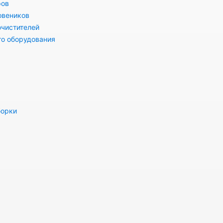
ров
овеников
очистителей
го оборудования
борки