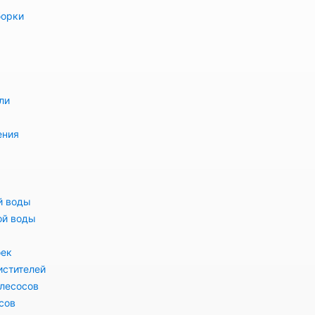
борки
ли
ения
й воды
ой воды
оек
истителей
лесосов
сов