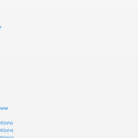
н
тели
0(л/ч)
0(л/ч)
0(л/ч)