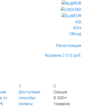
RUB
USD
EUR
KSI
KCH
Вход
Регистрация
Корзина
0
0 руб.
ная
Доступные
Свыше
а от
способы
8 000+
уб
оплаты
товаров