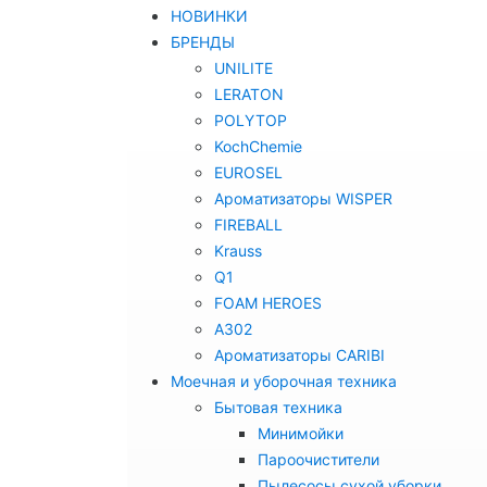
НОВИНКИ
БРЕНДЫ
UNILITE
LERATON
POLYTOP
KochChemie
EUROSEL
Ароматизаторы WISPER
FIREBALL
Krauss
Q1
FOAM HEROES
A302
Ароматизаторы CARIBI
Моечная и уборочная техника
Бытовая техника
Минимойки
Пароочистители
Пылесосы сухой уборки