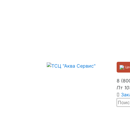
Цен
8 (80
Пт 10
Зак