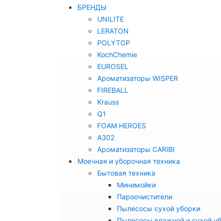
БРЕНДЫ
UNILITE
LERATON
POLYTOP
KochChemie
EUROSEL
Ароматизаторы WISPER
FIREBALL
Krauss
Q1
FOAM HEROES
A302
Ароматизаторы CARIBI
Моечная и уборочная техника
Бытовая техника
Минимойки
Пароочистители
Пылесосы сухой уборки
Пылесосы влажной и сухой у