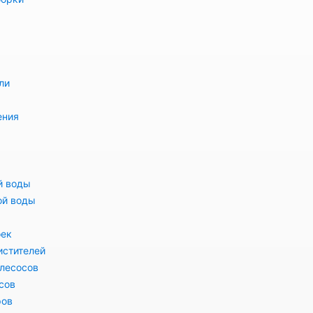
ли
ения
й воды
ой воды
оек
истителей
лесосов
сов
ров