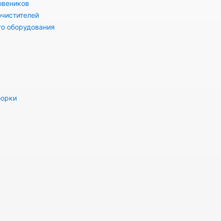
овеников
очистителей
го оборудования
борки