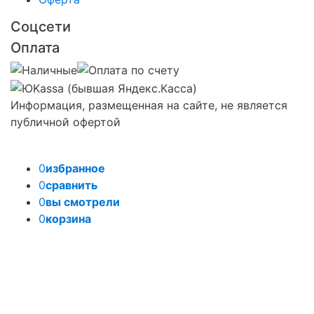
Соцсети
Оплата
Информация, размещенная на сайте, не является
публичной офертой
0
избранное
0
сравнить
0
вы смотрели
0
корзина
Задать вопрос