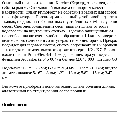
Отличный шланг от копании Karcher (Керхер), зарекомендова
себя на рынке. Отвечающий высоким стандартам качества и
надёжности, шланг PrimoFlex* не содержит вредных для здоров
пластификаторов. Прочно армированный устойчивой к давле
тканью, в одном из трёх плотных и устойчивых к УФ излучени
слоёв. Светонепроницаемый слой, защитит шланг от роста
водорослей на внутренних стенках. Надёжно защищённый от
перегибов, шланг очень удобен в обращении. Шланг универсал
великолепно сочетается со штуцерами и коннекторами. Прекра
подойдёт для садовых систем, систем водоснабжения и орошени
так же для минимоек высокого давления серий K2 - K7. В комп
входит шланг PrimoFlex 3/4 - 10м, два коннектора универсальны
функцией Aquastop (2.645-004) и без нее (2.645-003), штуцер G3
Подсказка: G1 = 33,3 мм; G3/4 = 26,4 мм; G1/2 = 21,0 мм; внут
диаметр шланга: 5/16" = 8 мм; 1/2" = 13 мм; 5/8" = 15 мм; 3/4" =
мм.
Вы можете приобрести дополнительно шланг большей длины,
аналогичный по структуре или более прочный.
Особенности: