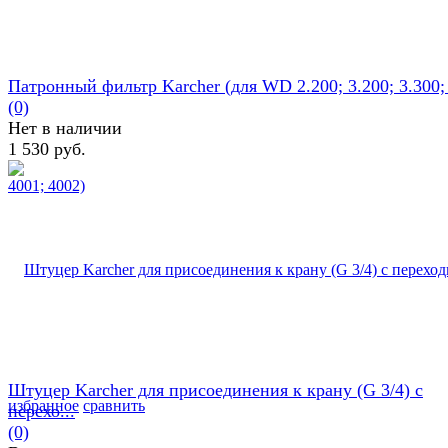
Патронный фильтр Karcher (для WD 2.200; 3.200; 3.300; 3
(0)
Нет в наличии
1 530 руб.
Штуцер Karcher для присоединения к крану (G 3/4) с
избранное
сравнить
перехо...
(0)