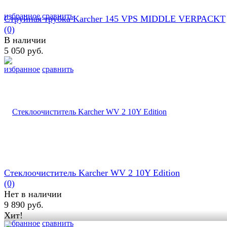
избранное
сравнить
Струйная трубка Karcher 145 VPS MIDDLE VERPACKT
(0)
В наличии
5 050 руб.
избранное
сравнить
Стеклоочиститель Karcher WV 2 10Y Edition
(0)
Нет в наличии
9 890 руб.
Хит!
Задать вопрос
избранное
сравнить