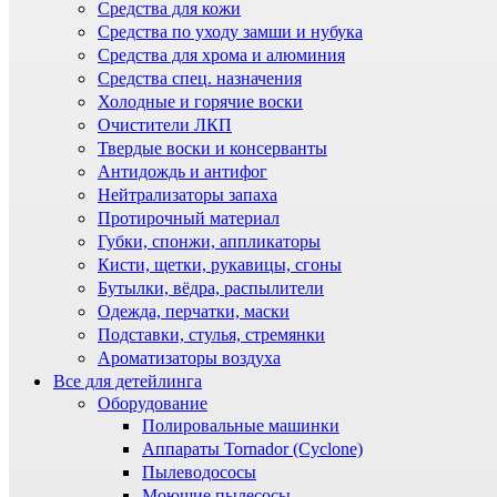
Средства для кожи
Средства по уходу замши и нубука
Средства для хрома и алюминия
Средства спец. назначения
Холодные и горячие воски
Очистители ЛКП
Твердые воски и консерванты
Антидождь и антифог
Нейтрализаторы запаха
Протирочный материал
Губки, спонжи, аппликаторы
Кисти, щетки, рукавицы, сгоны
Бутылки, вёдра, распылители
Одежда, перчатки, маски
Подставки, стулья, стремянки
Ароматизаторы воздуха
Все для детейлинга
Оборудование
Полировальные машинки
Аппараты Tornador (Cyclone)
Пылеводососы
Моющие пылесосы