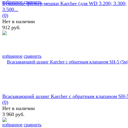
избранное
сравнить
Бумажные фильтр-мешки Karcher (для WD 3.200; 3.300;
3.500...
(0)
Нет в наличии
912 руб.
избранное
сравнить
Всасывающий шланг Karcher с обратным клапаном SH-5
(0)
Нет в наличии
3 960 руб.
избранное
сравнить