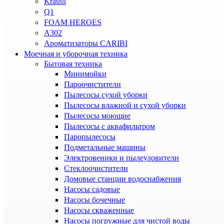
Krauss
Q1
FOAM HEROES
A302
Ароматизаторы CARIBI
Моечная и уборочная техника
Бытовая техника
Минимойки
Пароочистители
Пылесосы сухой уборки
Пылесосы влажной и сухой уборки
Пылесосы моющие
Пылесосы с аквафильтром
Паропылесосы
Подметальные машины
Электровеники и пылеуловители
Стеклоочистители
Домовые станции водоснабжения
Насосы садовые
Насосы бочечные
Насосы скваженные
Насосы погружные для чистой воды