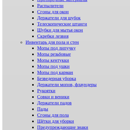
Распылители
Сгоны для окон
Держатели для шубок
Телескопические штанги
Шубки для мытья окон
Скребки лезвия
Инвентарь для пола и стен
Мопы под липучку
Мопы резьбовые
Мопы кентукки
Мопы под ушки
Мопы под карман
Безведерная уборка
Держатели мопов, флаундеры
Рукоятки
Совки и веники
Держатели падов
Пады
Сгоны для пола
Щётки для уборки
Предупреждающие знаки