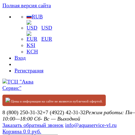
Полная версия сайта
RUB
USD
EUR
KSI
KCH
Вход
Регистрация
Цены и информация на сайте не являются публичной офертой.
8 (800) 250-31-32
+7 (4922) 42-31-32
Режим работы: П
10:00—18:00 Сб- Вс — Выходной
Заказать обратный звонок
info@aquaservice-vl.ru
Корзина
0
0 руб.