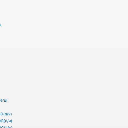
н
тели
0(л/ч)
0(л/ч)
0(л/ч)