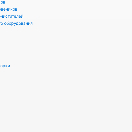
ров
овеников
очистителей
го оборудования
борки