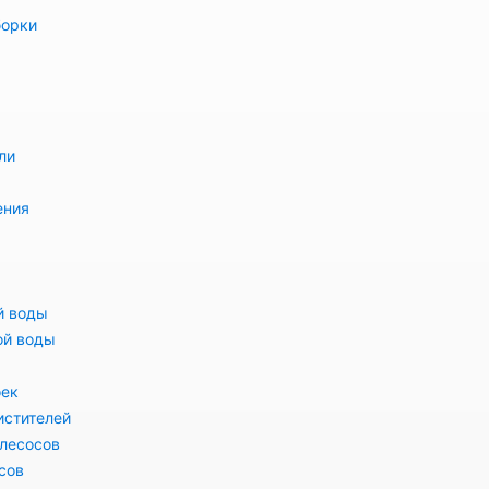
борки
ли
ения
й воды
ой воды
оек
истителей
лесосов
сов