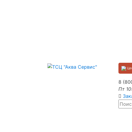
Цен
8 (80
Пт 10
Зак