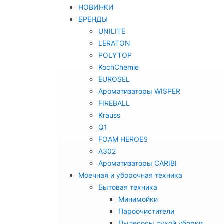
НОВИНКИ
БРЕНДЫ
UNILITE
LERATON
POLYTOP
KochChemie
EUROSEL
Ароматизаторы WISPER
FIREBALL
Krauss
Q1
FOAM HEROES
A302
Ароматизаторы CARIBI
Моечная и уборочная техника
Бытовая техника
Минимойки
Пароочистители
Пылесосы сухой уборки