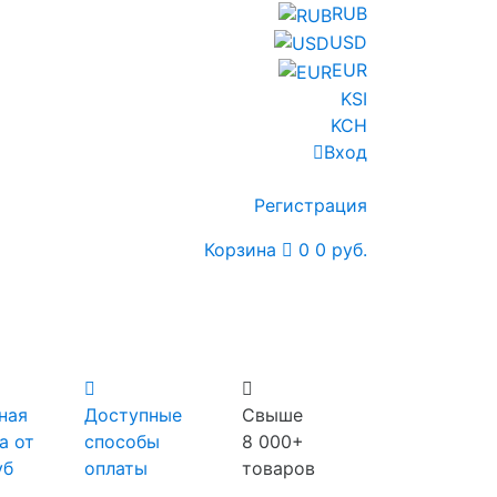
RUB
USD
EUR
KSI
KCH
Вход
Регистрация
Корзина
0
0 руб.
ная
Доступные
Свыше
а от
способы
8 000+
уб
оплаты
товаров