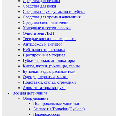
Средства для резины
Средства для кожи
Средства по уходу замши и нубука
Средства для хрома и алюминия
Средства спец. назначения
Холодные и горячие воски
Очистители ЛКП
Твердые воски и консерванты
Антидождь и антифог
Нейтрализаторы запаха
Протирочный материал
Губки, спонжи, аппликаторы
Кисти, щетки, рукавицы, сгоны
Бутылки, вёдра, распылители
Одежда, перчатки, маски
Подставки, стулья, стремянки
Ароматизаторы воздуха
Все для детейлинга
Оборудование
Полировальные машинки
Аппараты Tornador (Cyclone)
Пылеводососы