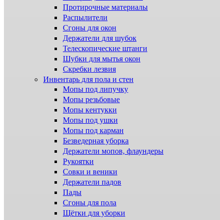
Протирочные материалы
Распылители
Сгоны для окон
Держатели для шубок
Телескопические штанги
Шубки для мытья окон
Скребки лезвия
Инвентарь для пола и стен
Мопы под липучку
Мопы резьбовые
Мопы кентукки
Мопы под ушки
Мопы под карман
Безведерная уборка
Держатели мопов, флаундеры
Рукоятки
Совки и веники
Держатели падов
Пады
Сгоны для пола
Щётки для уборки