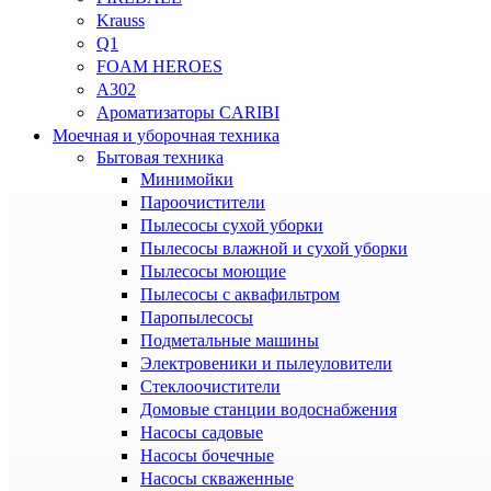
Krauss
Q1
FOAM HEROES
A302
Ароматизаторы CARIBI
Моечная и уборочная техника
Бытовая техника
Минимойки
Пароочистители
Пылесосы сухой уборки
Пылесосы влажной и сухой уборки
Пылесосы моющие
Пылесосы с аквафильтром
Паропылесосы
Подметальные машины
Электровеники и пылеуловители
Стеклоочистители
Домовые станции водоснабжения
Насосы садовые
Насосы бочечные
Насосы скваженные