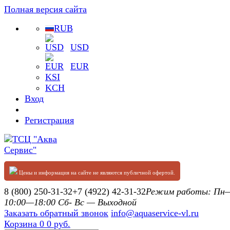
Полная версия сайта
RUB
USD
EUR
KSI
KCH
Вход
Регистрация
Цены и информация на сайте не являются публичной офертой.
8 (800) 250-31-32
+7 (4922) 42-31-32
Режим работы: П
10:00—18:00 Сб- Вс — Выходной
Заказать обратный звонок
info@aquaservice-vl.ru
Корзина
0
0 руб.