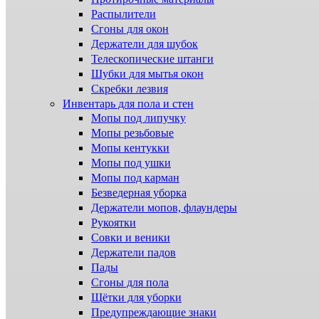
Распылители
Сгоны для окон
Держатели для шубок
Телескопические штанги
Шубки для мытья окон
Скребки лезвия
Инвентарь для пола и стен
Мопы под липучку
Мопы резьбовые
Мопы кентукки
Мопы под ушки
Мопы под карман
Безведерная уборка
Держатели мопов, флаундеры
Рукоятки
Совки и веники
Держатели падов
Пады
Сгоны для пола
Щётки для уборки
Предупреждающие знаки