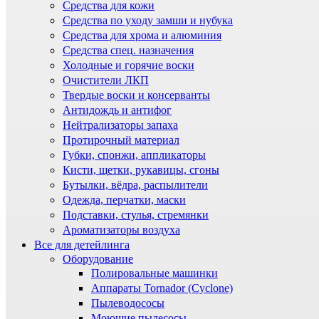
Средства для кожи
Средства по уходу замши и нубука
Средства для хрома и алюминия
Средства спец. назначения
Холодные и горячие воски
Очистители ЛКП
Твердые воски и консерванты
Антидождь и антифог
Нейтрализаторы запаха
Протирочный материал
Губки, спонжи, аппликаторы
Кисти, щетки, рукавицы, сгоны
Бутылки, вёдра, распылители
Одежда, перчатки, маски
Подставки, стулья, стремянки
Ароматизаторы воздуха
Все для детейлинга
Оборудование
Полировальные машинки
Аппараты Tornador (Cyclone)
Пылеводососы
Моющие пылесосы