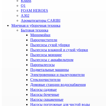
Krauss
Q1
FOAM HEROES
A302
Ароматизаторы CARIBI
Моечная и уборочная техника
Бытовая техника
Минимойки
Пароочистители
Пылесосы сухой уборки
Пылесосы влажной и сухой уборки
Пылесосы моющие
Пылесосы с аквафильтром
Паропылесосы
Подметальные машины
Электровеники и пылеуловители
Стеклоочистители
Домовые станции водоснабжения
Насосы садовые
Насосы бочечные
Насосы скваженные
Насосы погружные для чистой воды