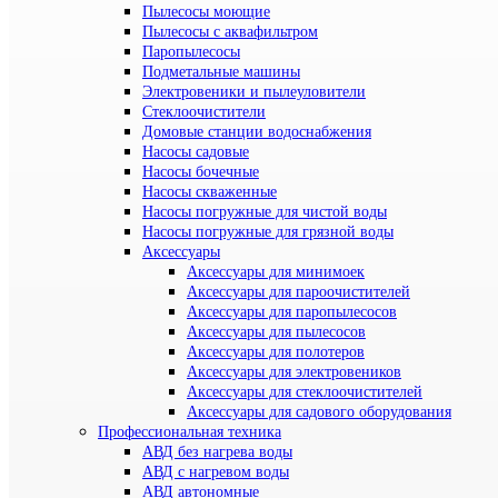
Пылесосы моющие
Пылесосы с аквафильтром
Паропылесосы
Подметальные машины
Электровеники и пылеуловители
Стеклоочистители
Домовые станции водоснабжения
Насосы садовые
Насосы бочечные
Насосы скваженные
Насосы погружные для чистой воды
Насосы погружные для грязной воды
Аксессуары
Аксессуары для минимоек
Аксессуары для пароочистителей
Аксессуары для паропылесосов
Аксессуары для пылесосов
Аксессуары для полотеров
Аксессуары для электровеников
Аксессуары для стеклоочистителей
Аксессуары для садового оборудования
Профессиональная техника
АВД без нагрева воды
АВД с нагревом воды
АВД автономные