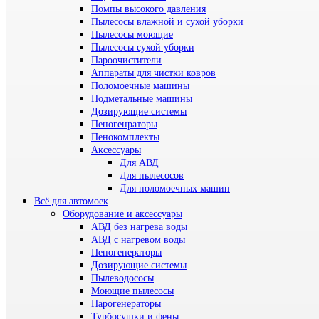
Помпы высокого давления
Пылесосы влажной и сухой уборки
Пылесосы моющие
Пылесосы сухой уборки
Пароочистители
Аппараты для чистки ковров
Поломоечные машины
Подметальные машины
Дозирующие системы
Пеногенраторы
Пенокомплекты
Аксессуары
Для АВД
Для пылесосов
Для поломоечных машин
Всё для автомоек
Оборудование и аксессуары
АВД без нагрева воды
АВД с нагревом воды
Пеногенераторы
Дозирующие системы
Пылеводососы
Моющие пылесосы
Парогенераторы
Турбосушки и фены