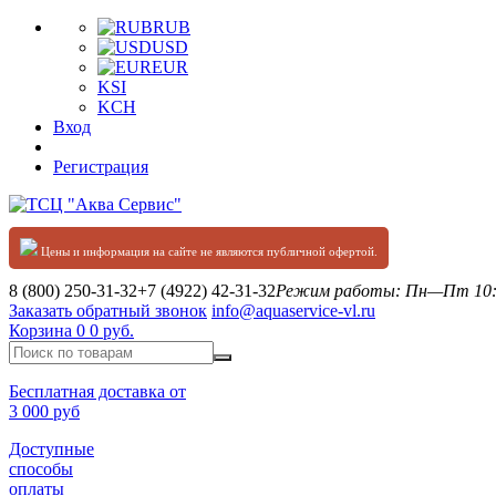
RUB
USD
EUR
KSI
KCH
Вход
Регистрация
Цены и информация на сайте не являются публичной офертой.
8 (800) 250-31-32
+7 (4922) 42-31-32
Режим работы: Пн—Пт 10:0
Заказать обратный звонок
info@aquaservice-vl.ru
Корзина
0
0 руб.
Бесплатная доставка от
3 000 руб
Доступные
способы
оплаты