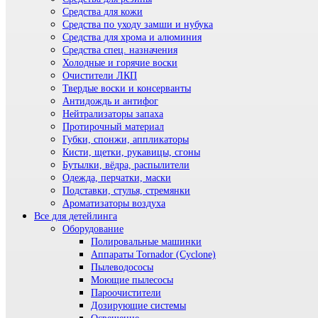
Средства для кожи
Средства по уходу замши и нубука
Средства для хрома и алюминия
Средства спец. назначения
Холодные и горячие воски
Очистители ЛКП
Твердые воски и консерванты
Антидождь и антифог
Нейтрализаторы запаха
Протирочный материал
Губки, спонжи, аппликаторы
Кисти, щетки, рукавицы, сгоны
Бутылки, вёдра, распылители
Одежда, перчатки, маски
Подставки, стулья, стремянки
Ароматизаторы воздуха
Все для детейлинга
Оборудование
Полировальные машинки
Аппараты Tornador (Cyclone)
Пылеводососы
Моющие пылесосы
Пароочистители
Дозирующие системы