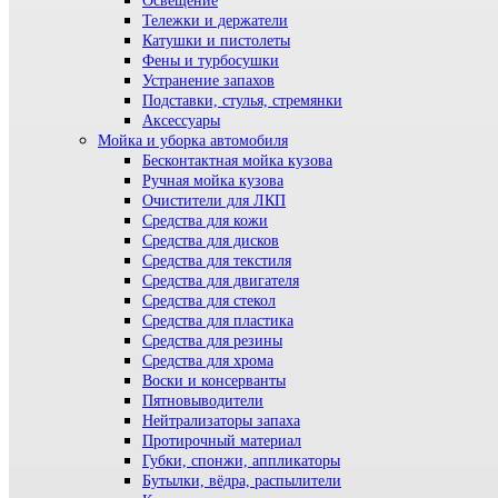
Освещение
Тележки и держатели
Катушки и пистолеты
Фены и турбосушки
Устранение запахов
Подставки, стулья, стремянки
Аксессуары
Мойка и уборка автомобиля
Бесконтактная мойка кузова
Ручная мойка кузова
Очистители для ЛКП
Средства для кожи
Средства для дисков
Средства для текстиля
Средства для двигателя
Средства для стекол
Средства для пластика
Средства для резины
Средства для хрома
Воски и консерванты
Пятновыводители
Нейтрализаторы запаха
Протирочный материал
Губки, спонжи, аппликаторы
Бутылки, вёдра, распылители