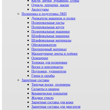
Кисти, щетки, рукавицы, сгоны
Одежда, перчатки, маски
Аксессуары
Полировка и подготовка ЛКП
Держатели машинок и полки
Полировальные пасты
Полировальные круги
Полировальные машинки
Шлифовальные машинки
Шлифовальные материалы
Обезжириватели
Протирочный материал
Маскирующие ленты и плёнки
Освещение
Тележки для полировки
Воски и консерванты
Подложки, удлинители
Глина и скрабы
Защитные составы
Твердые воски, полимеры
Силанты и кварцы
Керамические покрытия
Жидкое стекло
Защитные составы для кожи
Защитные составы для двигателя