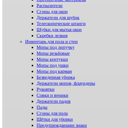
Распылители
Сгоны для окон
Держатели для шубок
Телескопические штанги
Шубки для мытья окон
Скребки лезвия
Инвентарь для пола и стен
Мопы под липучку
Мопы резьбовые
Мопы кентукки
Мопы под ушки
Мопы под карман
Безведерная уборка
Держатели мопов, флаундеры
Рукоятки
Совки и веники
Держатели падов
Пады
Сгоны для пола
Щётки для уборки
Предупреждающие знаки