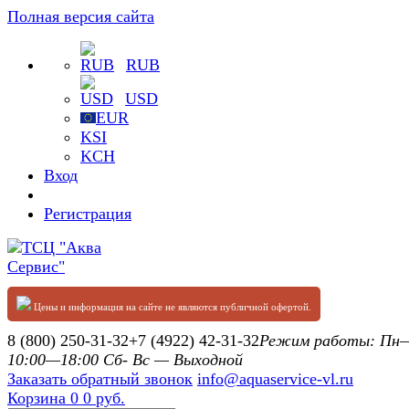
Полная версия сайта
RUB
USD
EUR
KSI
KCH
Вход
Регистрация
Цены и информация на сайте не являются публичной офертой.
8 (800) 250-31-32
+7 (4922) 42-31-32
Режим работы: П
10:00—18:00 Сб- Вс — Выходной
Заказать обратный звонок
info@aquaservice-vl.ru
Корзина
0
0 руб.