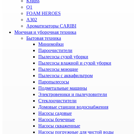
Krauss
Q1
FOAM HEROES
A302
Ароматизаторы CARIBI
Моечная и уборочная техника
Бытовая техника
Минимойки
Пароочистители
Пылесосы сухой уборки
Пылесосы влажной и сухой уборки
Пылесосы моющие
Пылесосы с аквафильтром
Паропылесосы
Подметальные машины
Электровеники и пылеуловители
Стеклоочистители
Домовые станции водоснабжения
Насосы садовые
Насосы бочечные
Насосы скваженные
Насосы погружные для чистой воды