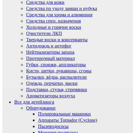
Средства для кожи
Средства по уходу замши и нубука
Средства для хрома и алюминия
Средства спец. назначения
Холодные и горячие воски
Очистители ЛКП
Твердые воски и консерванты
Антидождь и антифог
Нейтрализаторы запаха
Протирочный материал
Губки, спонжи, аппликаторы
Кисти, щетки, рукавицы, сгоны
Бутылки, вёдра, распылители
Одежда, перчатки, маски
Подставки, стулья, стремянки
Ароматизаторы воздуха
Все для детейлинга
Оборудование
Полировальные машинки
Аппараты Tornador (Cyclone)
Пылеводососы
Моющие пылесосы