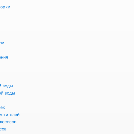
борки
ли
ения
й воды
ой воды
оек
истителей
лесосов
сов