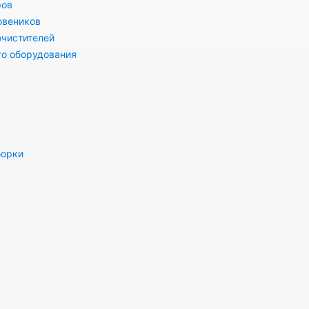
ров
овеников
очистителей
го оборудования
борки