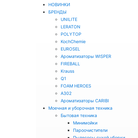
НОВИНКИ
БРЕНДЫ
UNILITE
LERATON
POLYTOP
KochChemie
EUROSEL
Ароматизаторы WISPER
FIREBALL
Krauss
Q1
FOAM HEROES
A302
Ароматизаторы CARIBI
Моечная и уборочная техника
Бытовая техника
Минимойки
Пароочистители
Пылесосы сухой уборки