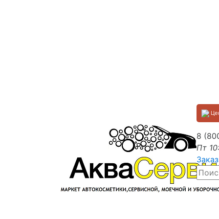
Цен
8 (80
Пт 10
Заказ