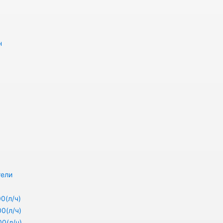
н
тели
0(л/ч)
0(л/ч)
0(л/ч)