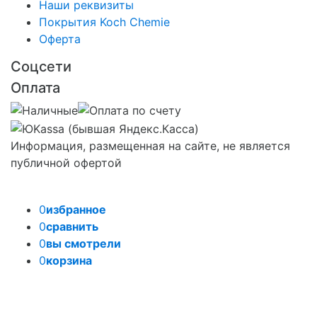
Наши реквизиты
Покрытия Koch Chemie
Оферта
Соцсети
Оплата
Информация, размещенная на сайте, не является
публичной офертой
0
избранное
0
сравнить
0
вы смотрели
0
корзина
Задать вопрос