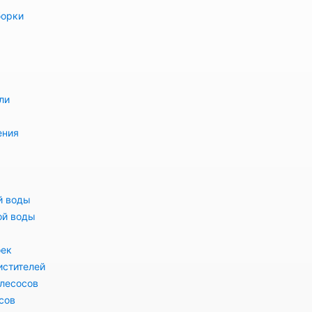
борки
ли
ения
й воды
ой воды
оек
истителей
лесосов
сов