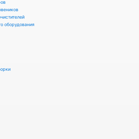
ров
овеников
очистителей
го оборудования
борки