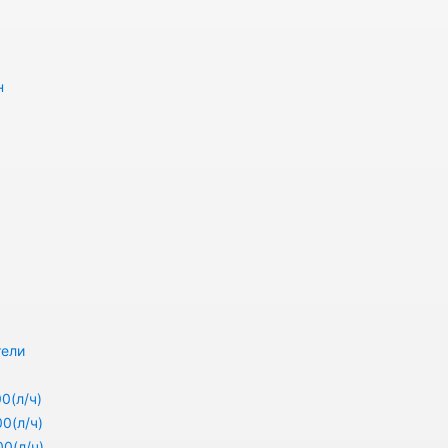
н
тели
0(л/ч)
0(л/ч)
0(л/ч)