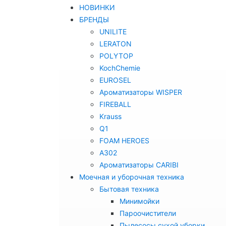
НОВИНКИ
БРЕНДЫ
UNILITE
LERATON
POLYTOP
KochChemie
EUROSEL
Ароматизаторы WISPER
FIREBALL
Krauss
Q1
FOAM HEROES
A302
Ароматизаторы CARIBI
Моечная и уборочная техника
Бытовая техника
Минимойки
Пароочистители
Пылесосы сухой уборки