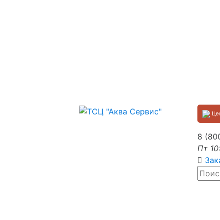
Цен
8 (80
Пт 10
Зак