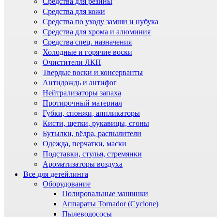
Средства для резины
Средства для кожи
Средства по уходу замши и нубука
Средства для хрома и алюминия
Средства спец. назначения
Холодные и горячие воски
Очистители ЛКП
Твердые воски и консерванты
Антидождь и антифог
Нейтрализаторы запаха
Протирочный материал
Губки, спонжи, аппликаторы
Кисти, щетки, рукавицы, сгоны
Бутылки, вёдра, распылители
Одежда, перчатки, маски
Подставки, стулья, стремянки
Ароматизаторы воздуха
Все для детейлинга
Оборудование
Полировальные машинки
Аппараты Tornador (Cyclone)
Пылеводососы