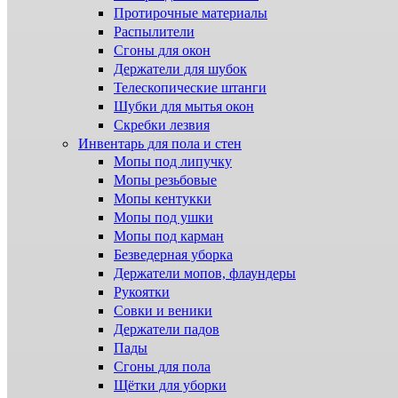
Протирочные материалы
Распылители
Сгоны для окон
Держатели для шубок
Телескопические штанги
Шубки для мытья окон
Скребки лезвия
Инвентарь для пола и стен
Мопы под липучку
Мопы резьбовые
Мопы кентукки
Мопы под ушки
Мопы под карман
Безведерная уборка
Держатели мопов, флаундеры
Рукоятки
Совки и веники
Держатели падов
Пады
Сгоны для пола
Щётки для уборки