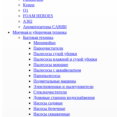
Krauss
Q1
FOAM HEROES
A302
Ароматизаторы CARIBI
Моечная и уборочная техника
Бытовая техника
Минимойки
Пароочистители
Пылесосы сухой уборки
Пылесосы влажной и сухой уборки
Пылесосы моющие
Пылесосы с аквафильтром
Паропылесосы
Подметальные машины
Электровеники и пылеуловители
Стеклоочистители
Домовые станции водоснабжения
Насосы садовые
Насосы бочечные
Насосы скваженные