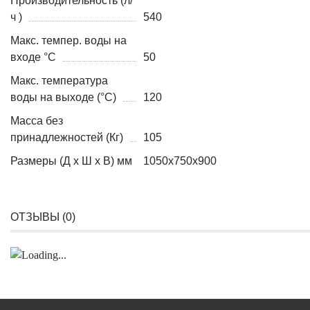
Производительность (л/
ч )
540
Макс. темпер. воды на
входе °C
50
Макс. температура
воды на выходе (°C)
120
Масса без
принадлежностей (Кг)
105
Размеры (Д x Ш x В) мм
1050х750х900
ОТЗЫВЫ (
0
)