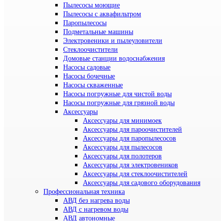
Пылесосы моющие
Пылесосы с аквафильтром
Паропылесосы
Подметальные машины
Электровеники и пылеуловители
Стеклоочистители
Домовые станции водоснабжения
Насосы садовые
Насосы бочечные
Насосы скваженные
Насосы погружные для чистой воды
Насосы погружные для грязной воды
Аксессуары
Аксессуары для минимоек
Аксессуары для пароочистителей
Аксессуары для паропылесосов
Аксессуары для пылесосов
Аксессуары для полотеров
Аксессуары для электровеников
Аксессуары для стеклоочистителей
Аксессуары для садового оборудования
Профессиональная техника
АВД без нагрева воды
АВД с нагревом воды
АВД автономные