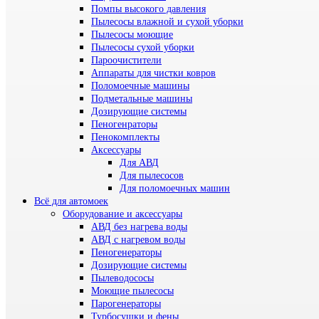
Помпы высокого давления
Пылесосы влажной и сухой уборки
Пылесосы моющие
Пылесосы сухой уборки
Пароочистители
Аппараты для чистки ковров
Поломоечные машины
Подметальные машины
Дозирующие системы
Пеногенраторы
Пенокомплекты
Аксессуары
Для АВД
Для пылесосов
Для поломоечных машин
Всё для автомоек
Оборудование и аксессуары
АВД без нагрева воды
АВД с нагревом воды
Пеногенераторы
Дозирующие системы
Пылеводососы
Моющие пылесосы
Парогенераторы
Турбосушки и фены