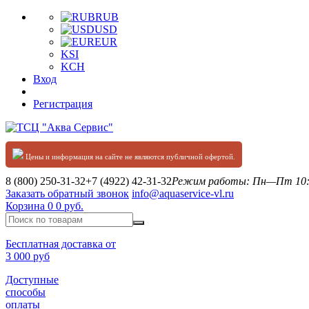
RUB
USD
EUR
KSI
KCH
Вход
Регистрация
Цены и информация на сайте не являются публичной офертой.
8 (800) 250-31-32
+7 (4922) 42-31-32
Режим работы: Пн—Пт 10:0
Заказать обратный звонок
info@aquaservice-vl.ru
Корзина
0
0 руб.
Бесплатная доставка от
3 000 руб
Доступные
способы
оплаты