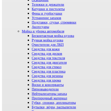
Освещение
Тележки и держатели
Катушки и пистолеты
Фены и турбосушки
Устранение запахов
Подставки, стулья, стремянки
Аксессуары
Мойка и уборка автомобиля
Бесконтактная мойка кузова
Ручная мойка кузова
Очистители для ЛКП
Средства для кожи
Средства для дисков
Средства для текстиля
Средства для двигателя
Средства для стекол
Средства для пластика
Средства для резины
Средства для хрома
Воски и консерванты
Пятновыводители
Нейтрализаторы запаха
Протирочный материал
Губки, спонжи, аппликаторы
Бутылки, вёдра, распылители