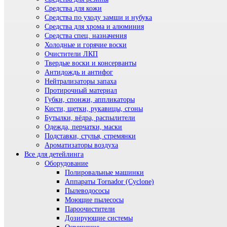
Средства для кожи
Средства по уходу замши и нубука
Средства для хрома и алюминия
Средства спец. назначения
Холодные и горячие воски
Очистители ЛКП
Твердые воски и консерванты
Антидождь и антифог
Нейтрализаторы запаха
Протирочный материал
Губки, спонжи, аппликаторы
Кисти, щетки, рукавицы, сгоны
Бутылки, вёдра, распылители
Одежда, перчатки, маски
Подставки, стулья, стремянки
Ароматизаторы воздуха
Все для детейлинга
Оборудование
Полировальные машинки
Аппараты Tornador (Cyclone)
Пылеводососы
Моющие пылесосы
Пароочистители
Дозирующие системы