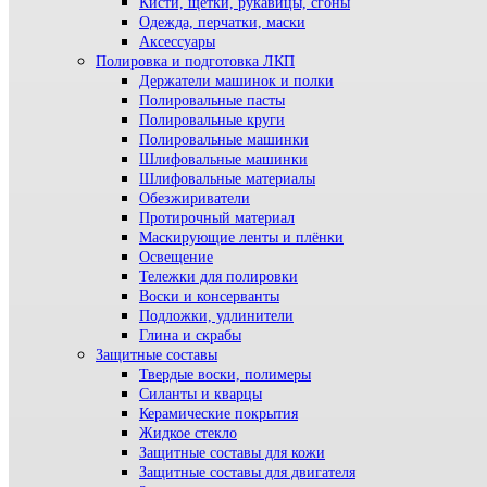
Кисти, щетки, рукавицы, сгоны
Одежда, перчатки, маски
Аксессуары
Полировка и подготовка ЛКП
Держатели машинок и полки
Полировальные пасты
Полировальные круги
Полировальные машинки
Шлифовальные машинки
Шлифовальные материалы
Обезжириватели
Протирочный материал
Маскирующие ленты и плёнки
Освещение
Тележки для полировки
Воски и консерванты
Подложки, удлинители
Глина и скрабы
Защитные составы
Твердые воски, полимеры
Силанты и кварцы
Керамические покрытия
Жидкое стекло
Защитные составы для кожи
Защитные составы для двигателя