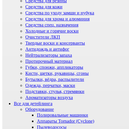
Средства для резины
Средства для кожи
Средства по уходу замши и нубука
Средства для хрома и алюминия
Средства спец. назначения
Холодные и горячие воски
Очистители ЛКП
Твердые воски и консерванты
Антидождь и антифог
Нейтрализаторы запаха
Протирочный материал
Губки, спонжи, аппликаторы
Кисти, щетки, рукавицы, сгоны
Бутылки, вёдра, распылители
Одежда, перчатки, маски
Подставки, стулья, стремянки
Ароматизаторы воздуха
Все для детейлинга
Оборудование
Полировальные машинки
Аппараты Tornador (Cyclone)
Пылеводососы