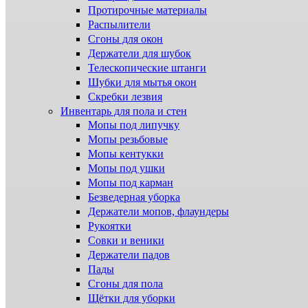
Протирочные материалы
Распылители
Сгоны для окон
Держатели для шубок
Телескопические штанги
Шубки для мытья окон
Скребки лезвия
Инвентарь для пола и стен
Мопы под липучку
Мопы резьбовые
Мопы кентукки
Мопы под ушки
Мопы под карман
Безведерная уборка
Держатели мопов, флаундеры
Рукоятки
Совки и веники
Держатели падов
Пады
Сгоны для пола
Щётки для уборки