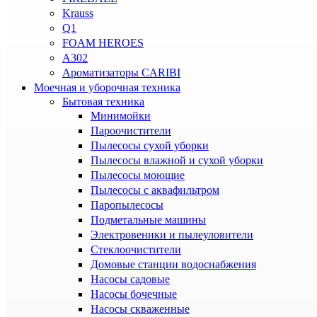
Krauss
Q1
FOAM HEROES
A302
Ароматизаторы CARIBI
Моечная и уборочная техника
Бытовая техника
Минимойки
Пароочистители
Пылесосы сухой уборки
Пылесосы влажной и сухой уборки
Пылесосы моющие
Пылесосы с аквафильтром
Паропылесосы
Подметальные машины
Электровеники и пылеуловители
Стеклоочистители
Домовые станции водоснабжения
Насосы садовые
Насосы бочечные
Насосы скваженные