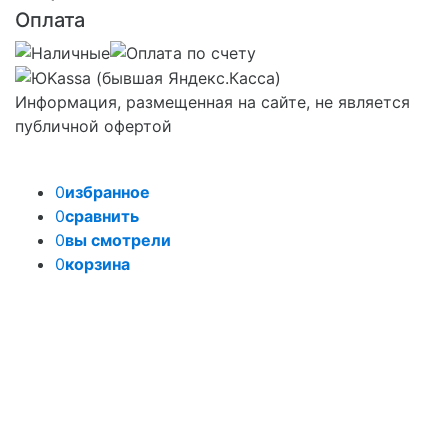
Оплата
Информация, размещенная на сайте, не является
публичной офертой
0
избранное
0
сравнить
0
вы смотрели
0
корзина
Задать вопрос