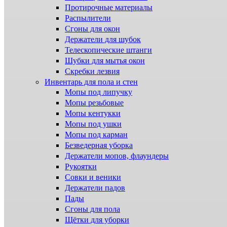
Протирочные материалы
Распылители
Сгоны для окон
Держатели для шубок
Телескопические штанги
Шубки для мытья окон
Скребки лезвия
Инвентарь для пола и стен
Мопы под липучку
Мопы резьбовые
Мопы кентукки
Мопы под ушки
Мопы под карман
Безведерная уборка
Держатели мопов, флаундеры
Рукоятки
Совки и веники
Держатели падов
Пады
Сгоны для пола
Щётки для уборки