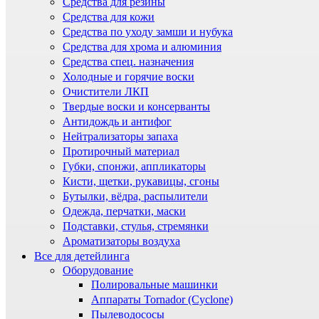
Средства для резины
Средства для кожи
Средства по уходу замши и нубука
Средства для хрома и алюминия
Средства спец. назначения
Холодные и горячие воски
Очистители ЛКП
Твердые воски и консерванты
Антидождь и антифог
Нейтрализаторы запаха
Протирочный материал
Губки, спонжи, аппликаторы
Кисти, щетки, рукавицы, сгоны
Бутылки, вёдра, распылители
Одежда, перчатки, маски
Подставки, стулья, стремянки
Ароматизаторы воздуха
Все для детейлинга
Оборудование
Полировальные машинки
Аппараты Tornador (Cyclone)
Пылеводососы