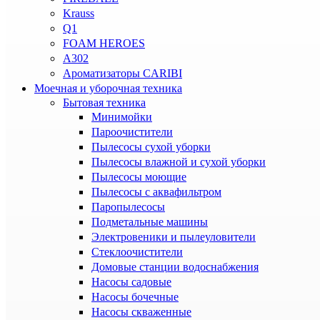
Krauss
Q1
FOAM HEROES
A302
Ароматизаторы CARIBI
Моечная и уборочная техника
Бытовая техника
Минимойки
Пароочистители
Пылесосы сухой уборки
Пылесосы влажной и сухой уборки
Пылесосы моющие
Пылесосы с аквафильтром
Паропылесосы
Подметальные машины
Электровеники и пылеуловители
Стеклоочистители
Домовые станции водоснабжения
Насосы садовые
Насосы бочечные
Насосы скваженные