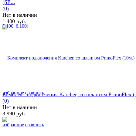
(SE...
(0)
Нет в наличии
1 400 руб.
избранное
сравнить
Комплект подключения Karcher, со шлангом PrimoFlex (
(0)
Нет в наличии
3 990 руб.
избранное
сравнить
Задать вопрос