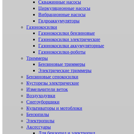
Скважинные насосы
Циркуляционные насосы
Вибрационные насосы
Гидроаккумуляторы
Газонокосилки
Газонокосилки бензиновые
Газонокосилки электрические
Газонокосилки аккумуляторные
Газонокосилки-роботы
Триммеры
Бензиновые триммеры
Электрические триммеры
Бензиновые сенокосилки
Кусторезы электрические
Измельчители веток
Воздуходувки
Снегоуборщики
Культиваторы и мотоблоки
Бензопилы
Электропилы
Аксессуары
Для бензопил и электропил