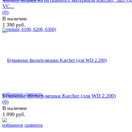
Фильтр-мешки из нетканного материала Karcher, 5шт (д
VC...
(0)
В наличии
1 390 руб.
избранное
сравнить
Бумажные фильтр-мешки Karcher (для WD 2.200)
(0)
В наличии
1 090 руб.
избранное
сравнить