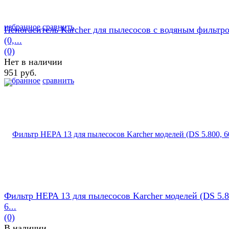
избранное
сравнить
Пеногаситель Karcher для пылесосов с водяным фильтр
(0,...
(0)
Нет в наличии
951 руб.
избранное
сравнить
Фильтр HEPA 13 для пылесосов Karcher моделей (DS 5.8
6...
(0)
В наличии