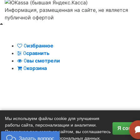
Информация, размещенная на сайте, не является
публичной офертой
0
избранное
0
сравнить
0
вы смотрели
0
корзина
Задать вопрос
Мы используем файлы cookie для улучшения
работы сайта, персонализации и аналитики.
Я соглас
Продолжая пользоваться сайтом, вы соглашаетесь
с
политикой обработки персональных данных
.