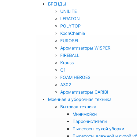
БРЕНДЫ
UNILITE
LERATON
POLYTOP
KochChemie
EUROSEL
Ароматизаторы WISPER
FIREBALL
Krauss
Q1
FOAM HEROES
A302
Ароматизаторы CARIBI
Моечная и уборочная техника
Бытовая техника
Минимойки
Пароочистители
Пылесосы сухой уборки
Пылесосы влажной и сухой у