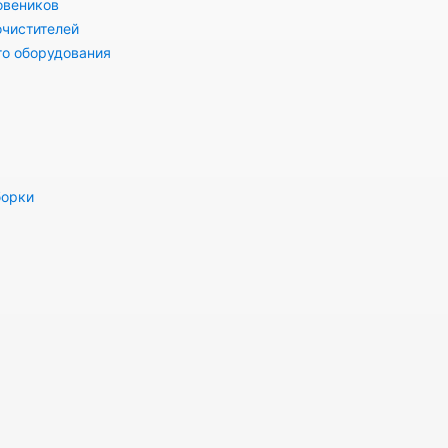
овеников
очистителей
го оборудования
борки