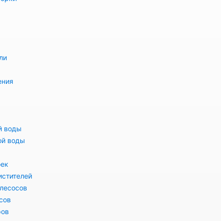
ли
ения
й воды
ой воды
оек
истителей
лесосов
сов
ров