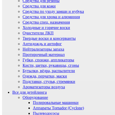
Средства для резины
Средства для кожи
Средства по уходу замши и нубука
Средства для хрома и алюминия
Средства спец. назначения
Холодные и горячие воски
Очистители ЛКП
Твердые воски и консерванты
Антидождь и антифог
Нейтрализаторы запаха
Протирочный материал
Губки, спонжи, аппликаторы
Кисти, щетки, рукавицы, сгоны
Бутылки, вёдра, распылители
Одежда, перчатки, маски
Подставки, стулья, стремянки
Ароматизаторы воздуха
Все для детейлинга
Оборудование
Полировальные машинки
Аппараты Tornador (Cyclone)
Пылеводососы