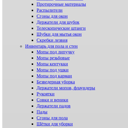
Протирочные материалы
Распылители
Сгоны для окон
Держатели для шубок
Телескопические штанги
Шубки для мытья окон
Скребки лезвия
Инвентарь для пола и стен
Мопы под липучку
Мопы резьбовые
Мопы кентукки
Мопы под ушки
Мопы под карман
Безведерная уборка
Держатели мопов, флаундеры
Рукоятки
Совки и веники
Держатели падов
Пады
Сгоны для пола
Щётки для уборки