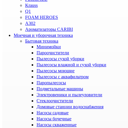
Krauss
Q1
FOAM HEROES
A302
Ароматизаторы CARIBI
Моечная и уборочная техника
Бытовая техника
Минимойки
Пароочистители
Пылесосы сухой уборки
Пылесосы влажной и сухой уборки
Пылесосы моющие
Пылесосы с аквафильтром
Паропылесосы
Подметальные машины
Электровеники и пылеуловители
Стеклоочистители
Домовые станции водоснабжения
Насосы садовые
Насосы бочечные
Насосы скваженные