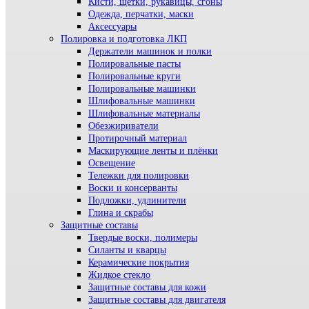
Кисти, щетки, рукавицы, сгоны
Одежда, перчатки, маски
Аксессуары
Полировка и подготовка ЛКП
Держатели машинок и полки
Полировальные пасты
Полировальные круги
Полировальные машинки
Шлифовальные машинки
Шлифовальные материалы
Обезжириватели
Протирочный материал
Маскирующие ленты и плёнки
Освещение
Тележки для полировки
Воски и консерванты
Подложки, удлинители
Глина и скрабы
Защитные составы
Твердые воски, полимеры
Силанты и кварцы
Керамические покрытия
Жидкое стекло
Защитные составы для кожи
Защитные составы для двигателя