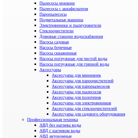
Пылесосы моющие
Пылесосы с аквафильтром
Паропылесосы
Подметальные машины
Электровеники и пылеуловители
Стеклоочистители
Домовые станции водоснабжения
Насосы садовые
Насосы бочечные
Насосы скваженные
Насосы погружные для чистой воды
Насосы погружные для грязной воды
Аксессуары
Аксессуары для минимоек
Аксессуары для пароочистителей
Аксессуары для паропылесосов
Аксессуары для пылесосов
Аксессуары для полотеров
Аксессуары для электровеников
Аксессуары для стеклоочистителей
Аксессуары для садового оборудования
Профессиональная техника
АВД без нагрева воды
АВД с нагревом воды
АВД автономные