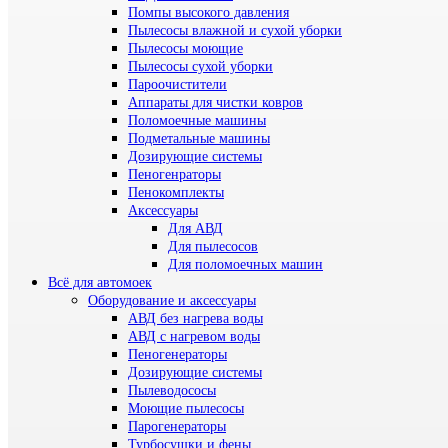
Помпы высокого давления
Пылесосы влажной и сухой уборки
Пылесосы моющие
Пылесосы сухой уборки
Пароочистители
Аппараты для чистки ковров
Поломоечные машины
Подметальные машины
Дозирующие системы
Пеногенраторы
Пенокомплекты
Аксессуары
Для АВД
Для пылесосов
Для поломоечных машин
Всё для автомоек
Оборудование и аксессуары
АВД без нагрева воды
АВД с нагревом воды
Пеногенераторы
Дозирующие системы
Пылеводососы
Моющие пылесосы
Парогенераторы
Турбосушки и фены