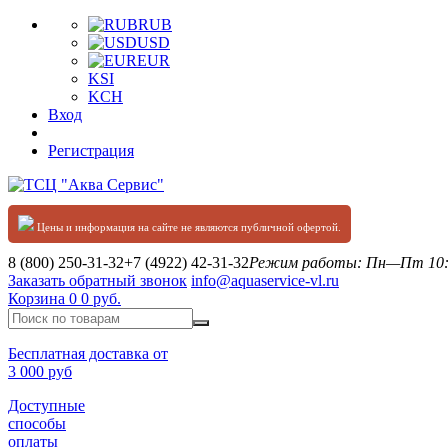
RUB
USD
EUR
KSI
KCH
Вход
Регистрация
Цены и информация на сайте не являются публичной офертой.
8 (800) 250-31-32
+7 (4922) 42-31-32
Режим работы: Пн—Пт 10:0
Заказать обратный звонок
info@aquaservice-vl.ru
Корзина
0
0 руб.
Бесплатная доставка от
3 000 руб
Доступные
способы
оплаты