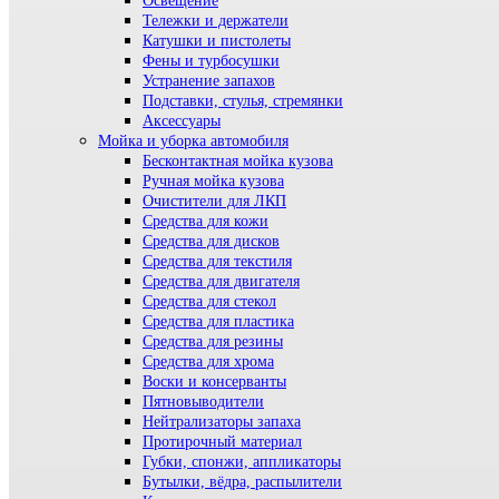
Освещение
Тележки и держатели
Катушки и пистолеты
Фены и турбосушки
Устранение запахов
Подставки, стулья, стремянки
Аксессуары
Мойка и уборка автомобиля
Бесконтактная мойка кузова
Ручная мойка кузова
Очистители для ЛКП
Средства для кожи
Средства для дисков
Средства для текстиля
Средства для двигателя
Средства для стекол
Средства для пластика
Средства для резины
Средства для хрома
Воски и консерванты
Пятновыводители
Нейтрализаторы запаха
Протирочный материал
Губки, спонжи, аппликаторы
Бутылки, вёдра, распылители