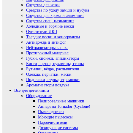
Средства для кожи
Средства по уходу замши и нубука
Средства для хрома и алюминия
Средства спец. назначения
Холодные и горячие воски
Очистители ЛКП
Твердые воски и консерванты
Антидождь и антифог
Нейтрализаторы запаха
Протирочный материал
Губки, спонжи, аппликаторы
Кисти, щетки, рукавицы, сгоны
Бутылки, вёдра, распылители
Одежда, перчатки, маски
Подставки, стулья, стремянки
Ароматизаторы воздуха
Все для детейлинга
Оборудование
Полировальные машинки
Аппараты Tornador (Cyclone)
Пылеводососы
Моющие пылесосы
Пароочистители
Дозирующие системы