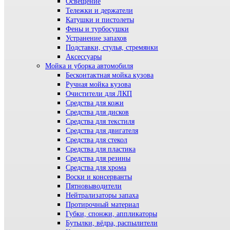
Освещение
Тележки и держатели
Катушки и пистолеты
Фены и турбосушки
Устранение запахов
Подставки, стулья, стремянки
Аксессуары
Мойка и уборка автомобиля
Бесконтактная мойка кузова
Ручная мойка кузова
Очистители для ЛКП
Средства для кожи
Средства для дисков
Средства для текстиля
Средства для двигателя
Средства для стекол
Средства для пластика
Средства для резины
Средства для хрома
Воски и консерванты
Пятновыводители
Нейтрализаторы запаха
Протирочный материал
Губки, спонжи, аппликаторы
Бутылки, вёдра, распылители