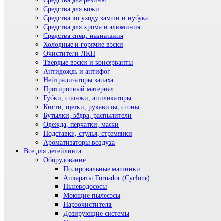
Средства для резины
Средства для кожи
Средства по уходу замши и нубука
Средства для хрома и алюминия
Средства спец. назначения
Холодные и горячие воски
Очистители ЛКП
Твердые воски и консерванты
Антидождь и антифог
Нейтрализаторы запаха
Протирочный материал
Губки, спонжи, аппликаторы
Кисти, щетки, рукавицы, сгоны
Бутылки, вёдра, распылители
Одежда, перчатки, маски
Подставки, стулья, стремянки
Ароматизаторы воздуха
Все для детейлинга
Оборудование
Полировальные машинки
Аппараты Tornador (Cyclone)
Пылеводососы
Моющие пылесосы
Пароочистители
Дозирующие системы