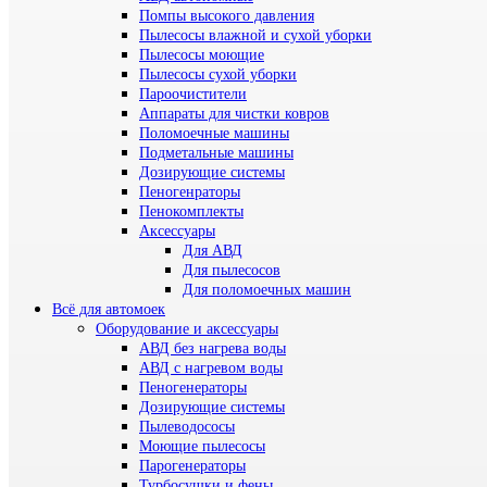
Помпы высокого давления
Пылесосы влажной и сухой уборки
Пылесосы моющие
Пылесосы сухой уборки
Пароочистители
Аппараты для чистки ковров
Поломоечные машины
Подметальные машины
Дозирующие системы
Пеногенраторы
Пенокомплекты
Аксессуары
Для АВД
Для пылесосов
Для поломоечных машин
Всё для автомоек
Оборудование и аксессуары
АВД без нагрева воды
АВД с нагревом воды
Пеногенераторы
Дозирующие системы
Пылеводососы
Моющие пылесосы
Парогенераторы
Турбосушки и фены